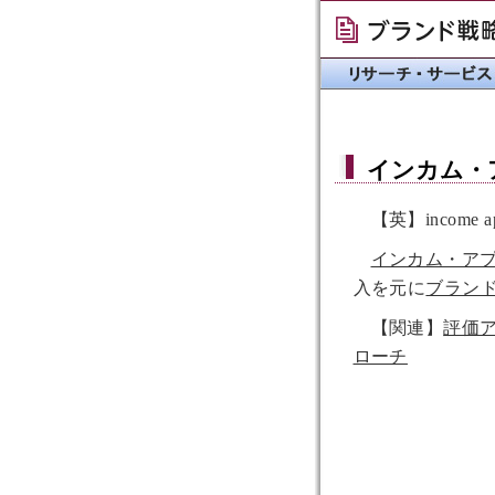
インカム・
【英】income ap
インカム・ア
入を元に
ブラン
【関連】
評価
ローチ