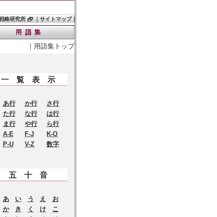
戦略研究所
｜
サイトマップ
｜
｜
用語集トップ
一覧表示
あ行
か行
さ行
た行
な行
は行
ま行
や行
ら行
A-E
F-J
K-O
P-U
V-Z
数字
五十音
あ
い
う
え
お
か
き
く
け
こ