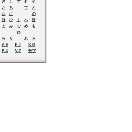
さ
し
す
せ
そ
た
ち
て
と
な
に
の
は
ひ
ふ
へ
ほ
ま
み
む
め
も
ゆ
ら
り
れ
ろ
A-E
F-J
K-O
P-U
V-Z
数字