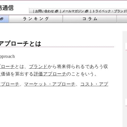
｜
お問い合わせ
｜
メールマガジン
｜
トライベック・ブランド
アプローチ
とは
proach
プローチ
とは、
ブランド
から将来得られるであろう収
ド
価値を算出する
評価アプローチ
のことをいう。
アプローチ
、
マーケット・アプローチ
、
コスト・アプ