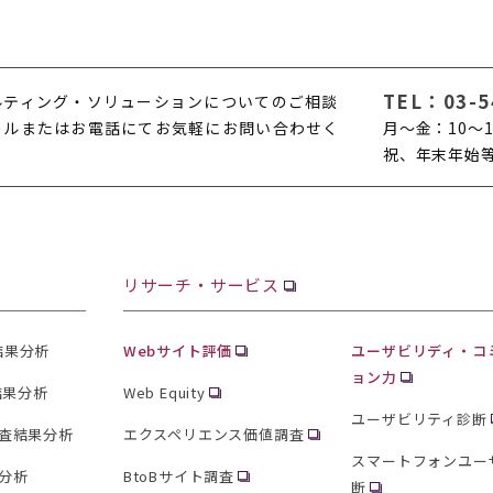
TEL：
03-5
ルティング・ソリューションについてのご相談
ールまたはお電話にてお気軽にお問い合わせく
月〜金：10〜1
。
祝、年末年始
リサーチ・サービス
査結果分析
Webサイト評価
ユーザビリディ・コ
ョン力
結果分析
Web Equity
ユーザビリティ診断
査結果分析
エクスペリエンス価値調査
スマートフォンユー
分析
BtoBサイト調査
断