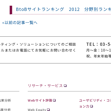
BtoBサイトランキング 2012 分野別ラン
«
以前の記事一覧へ
TEL：
03-5
ルティング・ソリューションについてのご相談
ールまたはお電話にてお気軽にお問い合わせく
月〜金：10〜1
。
祝、年末年始
リサーチ・サービス
査結果分析
Webサイト評価
ユーザビリディ・コ
ョン力
結果分析
Web Equity