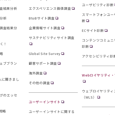
ユーザビリティ診断
査結果分析
エクスペリエンス価値調査
スマートフォンユー
分析
BtoBサイト調査
断
調査結果分
企業情報サイト調査
ECサイト診断
サステナビリティサイト調査
コンテンツコミュニ
聞く！
診断
略
Global Site Survey
アクセシビリティ診
ェブブラン
顧客サポート調査
海外調査
Webロイヤリティ
0人に聞きまし
その他の調査
ウェブロイヤリティ
ングのエッセ
（WLS）
ユーザーインサイト
戦略
ユーザーインサイトに関する