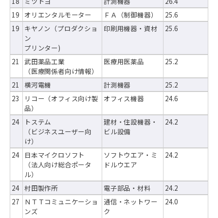
18
ミツトヨ
計測機器
26.4
19
オリエンタルモーター
ＦＡ（制御機器）
25.6
19
キヤノン（プロダクショ
印刷用機器・資材
25.6
ン
プリンター)
21
武田薬品工業
医療用医薬品
25.2
（医療関係者向け情報）
21
横河電機
計測機器
25.2
23
リコー（オフィス向け製
オフィス機器
24.6
品）
24
トステム
建材・住設機器・
24.2
（ビジネスユーザー向
ビル設備
け）
24
日本マイクロソフト
ソフトウエア・ミ
24.2
（法人向け総合ポータ
ドルウエア
ル）
24
村田製作所
電子部品・材料
24.2
27
ＮＴＴコミュニケーショ
通信・ネットワー
24.0
ンズ
ク