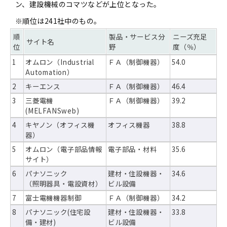
ン、建設機械のコマツなどが上位となった。
※順位は241社中のもの。
順
製品・サービス分
ニーズ充足
サイト名
位
野
度（％）
1
オムロン（Industrial
ＦＡ（制御機器）
54.0
Automation）
2
キーエンス
ＦＡ（制御機器）
46.4
3
三菱電機
ＦＡ（制御機器）
39.2
(MELFANSweb)
4
キヤノン（オフィス機
オフィス機器
38.8
器）
5
オムロン（電子部品情報
電子部品・材料
35.6
サイト）
6
パナソニック
建材・住設機器・
34.6
（照明器具・電設資材）
ビル設備
7
富士電機機器制御
ＦＡ（制御機器）
34.2
8
パナソニック(住宅設
建材・住設機器・
33.8
備・建材)
ビル設備