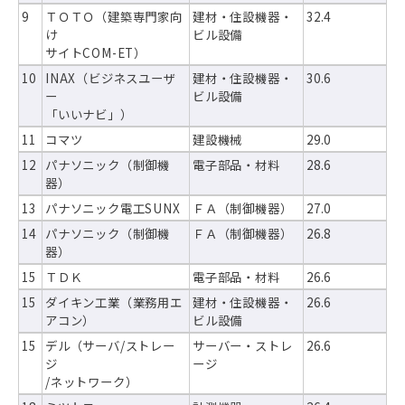
9
ＴＯＴＯ（建築専門家向
建材・住設機器・
32.4
け
ビル設備
サイトCOM-ET）
10
INAX（ビジネスユーザ
建材・住設機器・
30.6
ー
ビル設備
「いいナビ」）
11
コマツ
建設機械
29.0
12
パナソニック（制御機
電子部品・材料
28.6
器）
13
パナソニック電工SUNX
ＦＡ（制御機器）
27.0
14
パナソニック（制御機
ＦＡ（制御機器）
26.8
器）
15
ＴＤＫ
電子部品・材料
26.6
15
ダイキン工業（業務用エ
建材・住設機器・
26.6
アコン）
ビル設備
15
デル（サーバ/ストレー
サーバー・ストレ
26.6
ジ
ージ
/ネットワーク）