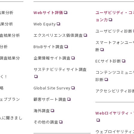
査結果分析
Webサイト評価
ユーザビリディ・コ
ョン力
結果分析
Web Equity
ユーザビリティ診断
査結果分析
エクスペリエンス価値調査
スマートフォンユー
分析
BtoBサイト調査
断
調査結果分
企業情報サイト調査
ECサイト診断
サステナビリティサイト調査
コンテンツコミュニ
聞く！
診断
略
Global Site Survey
アクセシビリティ診
ェブブラン
顧客サポート調査
海外調査
Webロイヤリティ
0人に聞きまし
その他の調査
ウェブロイヤリティ