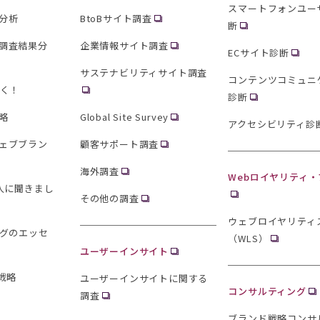
スマートフォンユー
分析
BtoBサイト調査
断
調査結果分
企業情報サイト調査
ECサイト診断
サステナビリティサイト調査
コンテンツコミュニ
聞く！
診断
略
Global Site Survey
アクセシビリティ診
ェブブラン
顧客サポート調査
海外調査
Webロイヤリティ
0人に聞きまし
その他の調査
ウェブロイヤリティ
ングのエッセ
（WLS）
ユーザーインサイト
戦略
ユーザーインサイトに関する
コンサルティング
調査
ブランド戦略コンサ