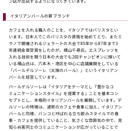
ン店が出店するようになってきています。
イタリアンバールの新ブランド
カフェを入れる職人のことを、イタリアではバリスタとい
います。日本人でこのバリスタの資格を始めてとり、またミ
ラノで開催されるジェラートの大会で85年から87年まで3
年連続金賞受賞をしたのが、横山千尋氏。エスプレッソを
入れる技術を競う日本の大会でも2回チャンピオンに輝いて
いる横山氏は、六本木・港区を中心に店舗展開をしている
「バールデルソーレ（太陽のバール）」というイタリアン
バールを経営しています。
バールデルソーレは「イタリアをテーマとし『豊かなコ
ミュニケーションスタイル』を提案する」ことを基本コン
セプトとし、本格的イタリアンバールを展開しています。デ
ルソーレの特徴は、通常のカフェや食事に加え、イタリアン
バールと同様、バンコと呼ばれる立ち飲みスタイルでの食
事・カフェを提供していること、気さくな雰囲気の中で、見
知らぬ客同士のコミュニケーションが広がっていることで