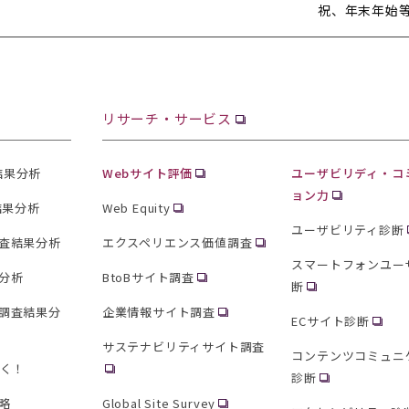
。
祝、年末年始
リサーチ・サービス
査結果分析
Webサイト評価
ユーザビリディ・コ
ョン力
結果分析
Web Equity
ユーザビリティ診断
査結果分析
エクスペリエンス価値調査
スマートフォンユー
分析
BtoBサイト調査
断
調査結果分
企業情報サイト調査
ECサイト診断
サステナビリティサイト調査
コンテンツコミュニ
聞く！
診断
略
Global Site Survey