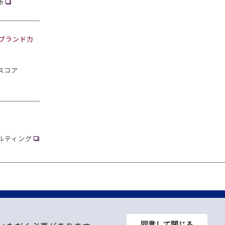
断
・ブランド力
スコア
ルティング
同意して閉じる