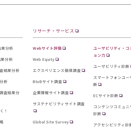
リサーチ・サービス
査結果分析
Webサイト評価
ユーザビリディ・コ
ョン力
結果分析
Web Equity
ユーザビリティ診断
査結果分析
エクスペリエンス価値調査
スマートフォンユー
分析
BtoBサイト調査
断
調査結果分
企業情報サイト調査
ECサイト診断
サステナビリティサイト調査
コンテンツコミュニ
聞く！
診断
略
Global Site Survey
アクセシビリティ診