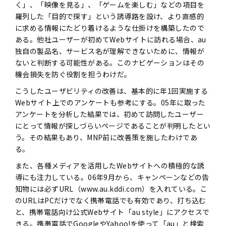
く」、「映像を見る」、「ゲームを楽しむ」などの項目を
羅列した「目的で探す」という誘導路を設け、より直感的
に求める情報にたどり着けるような仕掛けを構築したので
ある。他社ユーザーが初めてWebサイトに訪れる場合、au
独自の製品名、サービス名が理解できないために、情報が
ないと判断する可能性がある。このナビゲーションはその
機会損失を防ぐ役割を担うわけだ。
こうしたユーザビリティの改善は、基本的に年1回実施する
Webサイト上でのアンケートも参考にする。05年に取った
アンケートを分析した結果では、初めて訪問したユーザー
にとって情報が探しづらいページであることが判明したとい
う。その結果もあり、MNP前に改善策を施したわけであ
る。
また、各種メディアを活用したWebサイトへの積極的な誘
導にも注力している。06年9月から、キャンペーンなどの告
知物には必ずURL（www.au.kddi.com）を入れている。こ
のURLはPCだけでなく携帯電話でも有効であり、打ち込む
と、携帯電話向け公式Webサイト「au style」にアクセスで
きる。携帯電話でGoogleやYahoo!を使って「au」と検索