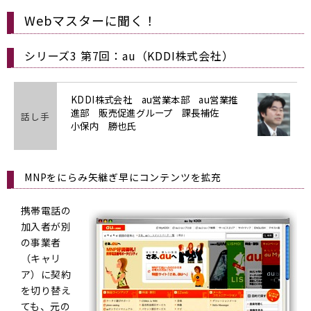
Webマスターに聞く！
シリーズ3 第7回：au（KDDI株式会社）
KDDI株式会社 au営業本部 au営業推
進部 販売促進グループ 課長補佐
話し手
小保内 勝也氏
MNPをにらみ矢継ぎ早にコンテンツを拡充
携帯電話の
加入者が別
の事業者
（キャリ
ア）に契約
を切り替え
ても、元の