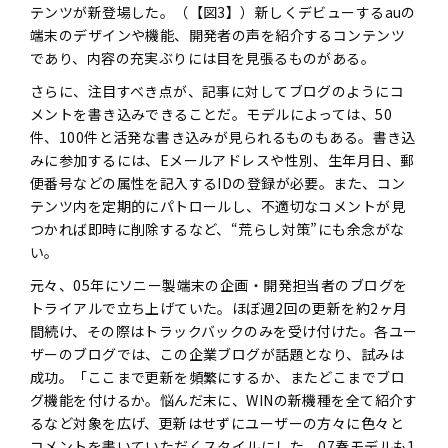
テンツが新登場した。（【図3】）新しくデビューするauの
端末のデザインや機能、開発者の声を紹介するコンテンツ
であり、内容の充実ぶりには目を見張るものがある。
さらに、注目すべき点が、記事に対してブログのようにコ
メントを書き込みできることだ。モデルによっては、50
件、100件と活発な書き込みが見られるものもある。書き込
みに参加するには、Eメールアドレスや性別、生年月日、郵
便番号などの属性を記入するIDの登録が必要。また、コン
テンツ内を定期的にパトロールし、不適切なコメントが見
つかれば即時に削除するなど、“荒らし対策”にも余念がな
い。
元々、05年にソニー製端末の企画・開発担当者のブログを
トライアルで立ち上げていた。ほぼ週2回の更新を約2ヶ月
間続け、その際はトラックバックのみを受け付けた。各ユー
ザーのブログでは、この企業ブログが話題となり、試みは
成功。「ここまで更新を頻繁にするか、またどこまでブロ
グ機能を付けるか。悩んだ末に、WINの新機種を全て紹介す
るなど対象を広げ、更新はせずにユーザーの方々に色々と
コメントを書いていただくスタイルにした。07春モデルも1