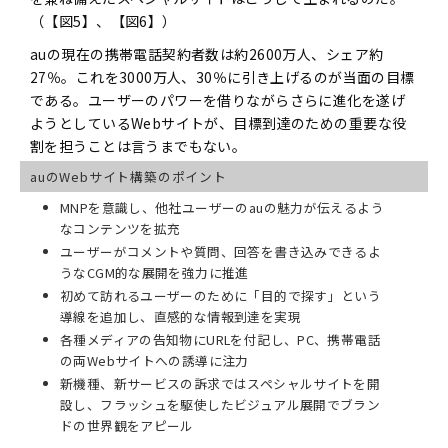
（【図5】、【図6】）
auの現在の携帯電話契約者数は約2600万人、シェア約
27％。これを3000万人、30％に引き上げるのが当面の目標
である。ユーザーのパワーを借りながらさらに進化を遂げ
ようとしているWebサイトが、目標到達のための重要な役
割を担うことは言うまでもない。
auのWebサイト構築のポイント
MNPを意識し、他社ユーザーのauの魅力が伝えるよう
なコンテンツを拡充
ユーザーがコメントや質問、回答を書き込みできるよ
うなCGM的な展開を強力に推進
初めて訪れるユーザーのために「目的で探す」という
導線を追加し、直感的な情報到達を実現
各種メディアの告知物にURLを付記し、PC、携帯電話
の両Webサイトへの誘導に注力
新機種、新サービスの訴求ではスペシャルサイトを開
設し、フラッシュを駆使したビジュアル展開でブラン
ドの世界観をアピール