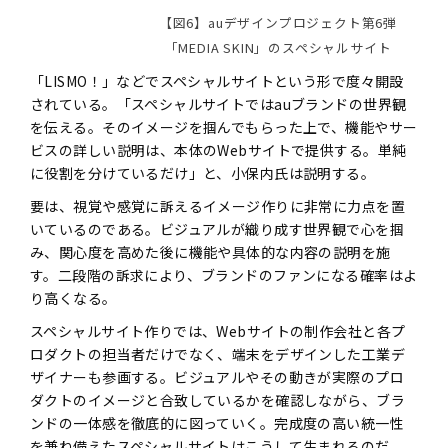
【図6】auデザインプロジェクト第6弾
「MEDIA SKIN」のスペシャルサイト
「LISMO！」などでスペシャルサイトという形で度々開設
されている。「スペシャルサイトではauブランドの世界観
を伝える。そのイメージを掴んでもらった上で、機能やサー
ビスの詳しい説明は、本体のWebサイトで提供する。単純
に役割を分けているだけ」と、小保内氏は説明する。
要は、視覚や感覚に訴えるイメージ作りに非常に力点を置
いているのである。ビジュアルが織り成す世界観で心を掴
み、関心度を高めた後に機能や具体的な内容の説明を施
す。二段階の訴求により、ブランドのファンになる確率はよ
り高くなる。
スペシャルサイト作りでは、Webサイトの制作会社と各プ
ロダクトの担当者だけでなく、端末をデザインした工業デ
ザイナーも参画する。ビジュアルやその動きが実際のプロ
ダクトのイメージと合致しているかを確認しながら、ブラ
ンドの一体感を徹底的に図っていく。完成度の高い統一性
を兼ね備えたスペシャルサイトはこうして生まれるのだ。