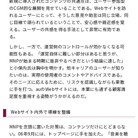
新規に導入されたコンテンツの共通点は、ユーザー参加型
のCGM的な展開を見せていることである。Webサイトを訪
れるユーザーにとって、そうした意見や助言は同じ立場、同
じ目線で語られているということで、安心感や親近感を覚
える。ユーザーの共感を得る手法として非常に有効であ
る。
しかし、一方で、運営側のコントロールが効かなくなる可
能性もある。「運営自体に難しい部分はあると思うが、
MNPが始まる時期に是非やるべきだという結論に達した」
と小保内氏は胸中を明かす。他キャリアのユーザーが知り
たいのは、実際の使用者のコメントやアドバイスである。
そのニーズに応えるために、リスクを認識しながらも果敢
に手を打つ。auのWebサイトには、本業にも通ずる顧客満
足度を重視する姿勢がうかがえるのだ。
Webサイト内外で導線を整備
MNPを念頭に置いた対策は、コンテンツだけにとどまらな
い。06年9月には、トップページに手を加えた。「音楽を聴