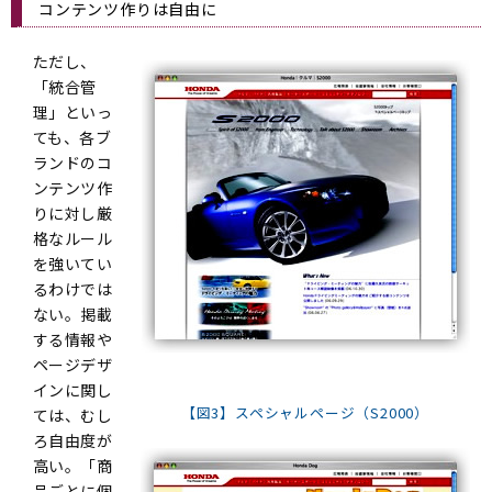
コンテンツ作りは自由に
ただし、
「統合管
理」といっ
ても、各ブ
ランドのコ
ンテンツ作
りに対し厳
格なルール
を強いてい
るわけでは
ない。掲載
する情報や
ページデザ
インに関し
【図3】スペシャルページ（S2000）
ては、むし
ろ自由度が
高い。「商
品ごとに個