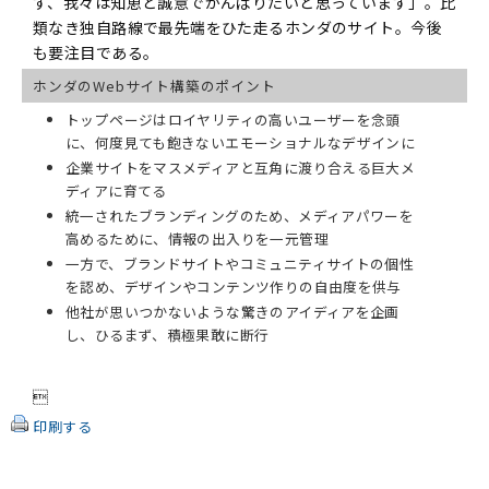
ず、我々は知恵と誠意でがんばりたいと思っています」。比
類なき独自路線で最先端をひた走るホンダのサイト。今後
も要注目である。
ホンダのWebサイト構築のポイント
トップページはロイヤリティの高いユーザーを念頭
に、何度見ても飽きないエモーショナルなデザインに
企業サイトをマスメディアと互角に渡り合える巨大メ
ディアに育てる
統一されたブランディングのため、メディアパワーを
高めるために、情報の出入りを一元管理
一方で、ブランドサイトやコミュニティサイトの個性
を認め、デザインやコンテンツ作りの自由度を供与
他社が思いつかないような驚きのアイディアを企画
し、ひるまず、積極果敢に断行

印刷する