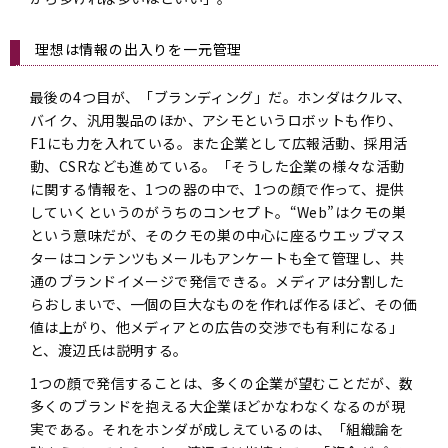
理想は情報の出入りを一元管理
最後の4つ目が、「ブランディング」だ。ホンダはクルマ、
バイク、汎用製品のほか、アシモというロボットも作り、
F1にも力を入れている。また企業として広報活動、採用活
動、CSRなども進めている。「そうした企業の様々な活動
に関する情報を、1つの器の中で、1つの顔で作って、提供
していくというのがうちのコンセプト。“Web”はクモの巣
という意味だが、そのクモの巣の中心に座るウエッブマス
ターはコンテンツもメールもアンケートも全て管理し、共
通のブランドイメージで発信できる。メディアは分割した
らおしまいで、一個の巨大なものを作れば作るほど、その価
値は上がり、他メディアとの広告の交渉でも有利になる」
と、渡辺氏は説明する。
1つの顔で発信することは、多くの企業が望むことだが、数
多くのブランドを抱える大企業ほどかなわなくなるのが現
実である。それをホンダが成しえているのは、「組織論を