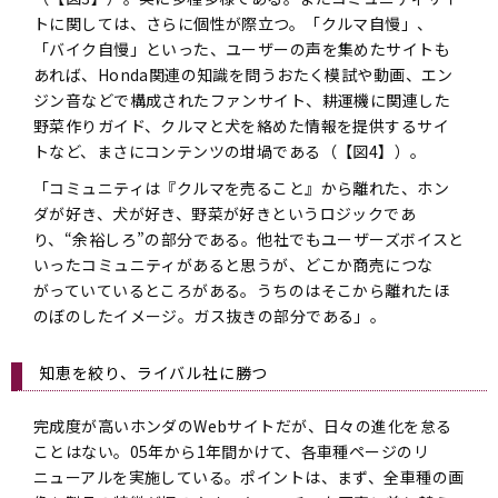
トに関しては、さらに個性が際立つ。「クルマ自慢」、
「バイク自慢」といった、ユーザーの声を集めたサイトも
あれば、Honda関連の知識を問うおたく模試や動画、エン
ジン音などで構成されたファンサイト、耕運機に関連した
野菜作りガイド、クルマと犬を絡めた情報を提供するサイ
トなど、まさにコンテンツの坩堝である（【図4】）。
「コミュニティは『クルマを売ること』から離れた、ホン
ダが好き、犬が好き、野菜が好きというロジックであ
り、“余裕しろ”の部分である。他社でもユーザーズボイスと
いったコミュニティがあると思うが、どこか商売につな
がっていているところがある。うちのはそこから離れたほ
のぼのしたイメージ。ガス抜きの部分である」。
知恵を絞り、ライバル社に勝つ
完成度が高いホンダのWebサイトだが、日々の進化を怠る
ことはない。05年から1年間かけて、各車種ページのリ
ニューアルを実施している。ポイントは、まず、全車種の画