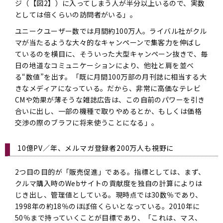
ジ（【図2】）に入ってしまう人が半分以上いるので、実数
としては倍くらいの訪問者がいる」。
ユニークユーザー数では月間約100万人。ライバル社がクル
マが当たるような大々的なキャンペーンで集客力を伸ばし
ているのを横目に、そういった大型キャンペーン抜きで、毎
日の地道なコミュニケーションにより、他社と肩を並べ
る“数値”を出す。「既に月間100万部の月刊誌に相当する大
きなメディアになっている。だから、非常に高価なテレビ
CMや効果が薄そうな雑誌広告は、この自前のパワーを引き
合いに出し、一部の機種で取りやめるとか、もしくは価格
交渉の際のブラフに将来使うことになる」。
10億PV／年、メルマガ登録者200万人も視野に
2つ目の目的が「販売促進」である。指標としては、まず、
クルマ購入時のWebサイトの貢献度を独自の計算によりは
じき出し、管理値としている。現時点では30数％であり、
1998年の約18％のほぼ倍くらいとなっている。2010年に
50％まで持っていくことが目標であり、「これは、マス、