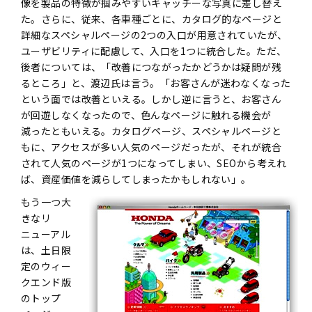
像を製品の特徴が掴みやすいキャッチーな写真に差し替え
た。さらに、従来、各車種ごとに、カタログ的なページと
詳細なスペシャルページの2つの入口が用意されていたが、
ユーザビリティに配慮して、入口を1つに統合した。ただ、
後者については、「改善につながったかどうかは疑問が残
るところ」と、渡辺氏は言う。「お客さんが迷わなくなった
という面では改善といえる。しかし逆に言うと、お客さん
が回遊しなくなったので、色んなページに触れる機会が
減ったともいえる。カタログページ、スペシャルページと
もに、アクセスが多い人気のページだったが、それが統合
されて人気のページが1つになってしまい、SEOから考えれ
ば、資産価値を減らしてしまったかもしれない」。
もう一つ大
きなリ
ニューアル
は、土日限
定のウィー
クエンド版
のトップ