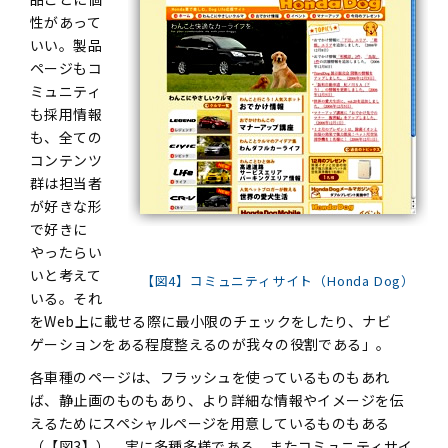
性があって
いい。製品
ページもコ
ミュニティ
も採用情報
も、全ての
コンテンツ
群は担当者
が好きな形
で好きに
やったらい
いと考えて
【図4】コミュニティサイト（Honda Dog）
いる。それ
をWeb上に載せる際に最小限のチェックをしたり、ナビ
ゲーションをある程度整えるのが我々の役割である」。
各車種のページは、フラッシュを使っているものもあれ
ば、静止画のものもあり、より詳細な情報やイメージを伝
えるためにスペシャルページを用意しているものもある
（【図3】）。実に多種多様である。またコミュニティサイ