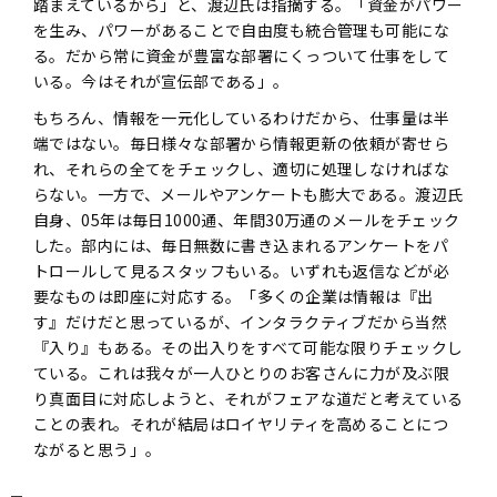
踏まえているから」と、渡辺氏は指摘する。「資金がパワー
を生み、パワーがあることで自由度も統合管理も可能にな
る。だから常に資金が豊富な部署にくっついて仕事をして
いる。今はそれが宣伝部である」。
もちろん、情報を一元化しているわけだから、仕事量は半
端ではない。毎日様々な部署から情報更新の依頼が寄せら
れ、それらの全てをチェックし、適切に処理しなければな
らない。一方で、メールやアンケートも膨大である。渡辺氏
自身、05年は毎日1000通、年間30万通のメールをチェック
した。部内には、毎日無数に書き込まれるアンケートをパ
トロールして見るスタッフもいる。いずれも返信などが必
要なものは即座に対応する。「多くの企業は情報は『出
す』だけだと思っているが、インタラクティブだから当然
『入り』もある。その出入りをすべて可能な限りチェックし
ている。これは我々が一人ひとりのお客さんに力が及ぶ限
り真面目に対応しようと、それがフェアな道だと考えている
ことの表れ。それが結局はロイヤリティを高めることにつ
ながると思う」。