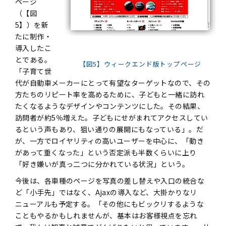
ページ
（【図
5】）を新
たに制作・
導入したこ
とである。
【図5】ウィークエンド版トップページ
「子育て世
代が自動車メーカーにとって有望なターゲットなので、その
方たちのリピート率を高めるために、子どもと一緒に訪れ
たくなるようなデザインやコンテンツにした。その結果、
訪問者が約5％増えた。子どもにせがまれてアクセスしてい
るという声もあり、狙い通りの展開にもなっている」。だ
が、一方でロイヤリティの高いユーザーを中心に、「動き
があって重くなった」という否定派も半数くらいに上り
「好き嫌いが真っ二つに分かれている状況」という。
今後は、各車種のページを写真の差し替えや入口の統合な
ど「小手先」ではなく、Ajaxの導入など、大掛かりなリ
ニューアルも予定する。「その他にもビックリするような
こともやるかもしれませんが、基本はお客様視点を忘れ