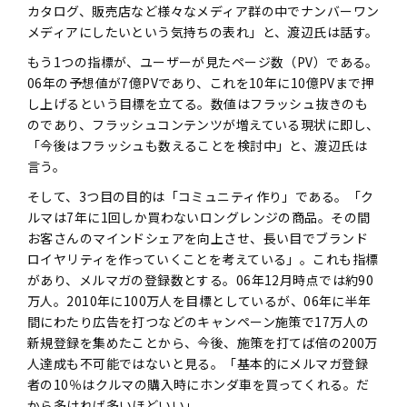
カタログ、販売店など様々なメディア群の中でナンバーワン
メディアにしたいという気持ちの表れ」と、渡辺氏は話す。
もう1つの指標が、ユーザーが見たページ数（PV）である。
06年の予想値が7億PVであり、これを10年に10億PVまで押
し上げるという目標を立てる。数値はフラッシュ抜きのも
のであり、フラッシュコンテンツが増えている現状に即し、
「今後はフラッシュも数えることを検討中」と、渡辺氏は
言う。
そして、3つ目の目的は「コミュニティ作り」である。「ク
ルマは7年に1回しか買わないロングレンジの商品。その間
お客さんのマインドシェアを向上させ、長い目でブランド
ロイヤリティを作っていくことを考えている」。これも指標
があり、メルマガの登録数とする。06年12月時点では約90
万人。2010年に100万人を目標としているが、06年に半年
間にわたり広告を打つなどのキャンペーン施策で17万人の
新規登録を集めたことから、今後、施策を打てば倍の200万
人達成も不可能ではないと見る。「基本的にメルマガ登録
者の10％はクルマの購入時にホンダ車を買ってくれる。だ
から多ければ多いほどいい」。