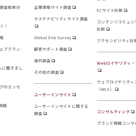
調査結果分
企業情報サイト調査
ECサイト診断
サステナビリティサイト調査
コンテンツコミュニ
聞く！
診断
略
Global Site Survey
アクセシビリティ診
ェブブラン
顧客サポート調査
海外調査
Webロイヤリティ
0人に聞きまし
その他の調査
ウェブロイヤリティ
ングのエッセ
（WLS）
ユーザーインサイト
戦略
ユーザーインサイトに関する
コンサルティング
調査
ブランド戦略コンサ