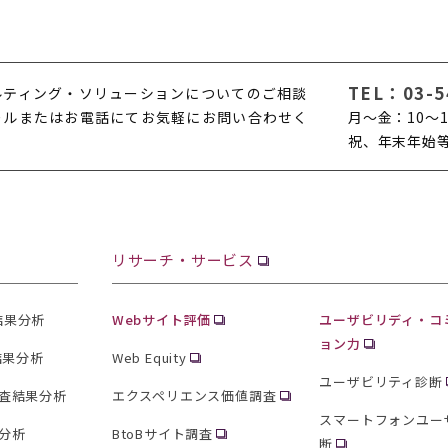
TEL：
03-5
ルティング・ソリューションについてのご相談
ールまたはお電話にてお気軽にお問い合わせく
月〜金：10〜1
。
祝、年末年始
リサーチ・サービス
査結果分析
Webサイト評価
ユーザビリディ・コ
ョン力
結果分析
Web Equity
ユーザビリティ診断
査結果分析
エクスペリエンス価値調査
スマートフォンユー
分析
BtoBサイト調査
断