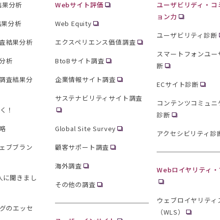
査結果分析
Webサイト評価
ユーザビリディ・コ
ョン力
結果分析
Web Equity
ユーザビリティ診断
査結果分析
エクスペリエンス価値調査
スマートフォンユー
分析
BtoBサイト調査
断
調査結果分
企業情報サイト調査
ECサイト診断
サステナビリティサイト調査
コンテンツコミュニ
聞く！
診断
略
Global Site Survey
アクセシビリティ診
ェブブラン
顧客サポート調査
海外調査
Webロイヤリティ
0人に聞きまし
その他の調査
ウェブロイヤリティ
ングのエッセ
（WLS）