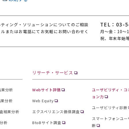
TEL：
03-5
ルティング・ソリューションについてのご相談
ールまたはお電話にてお気軽にお問い合わせく
月〜金：10〜1
。
祝、年末年始
リサーチ・サービス
査結果分析
Webサイト評価
ユーザビリディ・コ
ョン力
結果分析
Web Equity
ユーザビリティ診断
査結果分析
エクスペリエンス価値調査
スマートフォンユー
分析
BtoBサイト調査
断