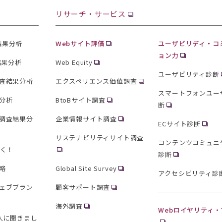
リサーチ・サービス
査結果分析
Webサイト評価
ユーザビリディ・コ
ョン力
結果分析
Web Equity
ユーザビリティ診断
査結果分析
エクスペリエンス価値調査
スマートフォンユー
分析
BtoBサイト調査
断
調査結果分
企業情報サイト調査
ECサイト診断
サステナビリティサイト調査
コンテンツコミュニ
聞く！
診断
略
Global Site Survey
アクセシビリティ診
ェブブラン
顧客サポート調査
海外調査
Webロイヤリティ
0人に聞きまし