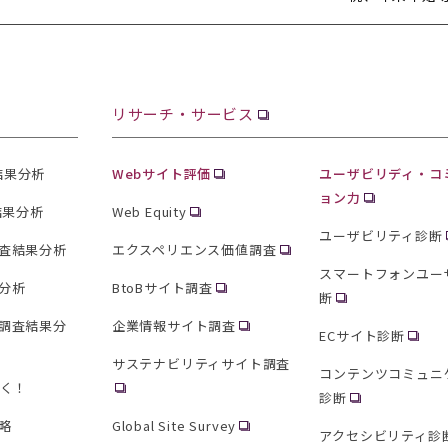
リサーチ・サービス
査結果分析
Webサイト評価
ユーザビリディ・コ
ョン力
結果分析
Web Equity
ユーザビリティ診断
査結果分析
エクスペリエンス価値調査
スマートフォンユー
分析
BtoBサイト調査
断
調査結果分
企業情報サイト調査
ECサイト診断
サステナビリティサイト調査
コンテンツコミュニ
聞く！
診断
略
Global Site Survey
アクセシビリティ診