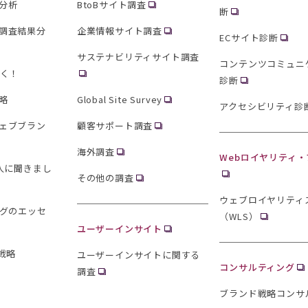
分析
BtoBサイト調査
断
調査結果分
企業情報サイト調査
ECサイト診断
サステナビリティサイト調査
コンテンツコミュニ
聞く！
診断
略
Global Site Survey
アクセシビリティ診
ェブブラン
顧客サポート調査
海外調査
Webロイヤリティ
0人に聞きまし
その他の調査
ウェブロイヤリティ
ングのエッセ
（WLS）
ユーザーインサイト
戦略
ユーザーインサイトに関する
コンサルティング
調査
ブランド戦略コンサ