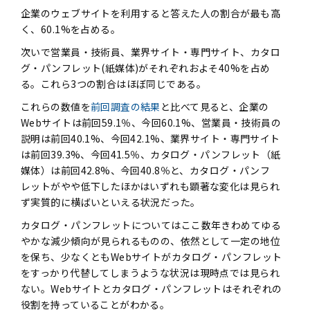
企業のウェブサイトを利用すると答えた人の割合が最も高
く、60.1%を占める。
次いで営業員・技術員、業界サイト・専門サイト、カタロ
グ・パンフレット(紙媒体)がそれぞれおよそ40%を占め
る。これら3つの割合はほぼ同じである。
これらの数値を
前回調査の結果
と比べて見ると、企業の
Webサイトは前回59.1％、今回60.1%、営業員・技術員の
説明は前回40.1%、今回42.1%、業界サイト・専門サイト
は前回39.3%、今回41.5％、カタログ・パンフレット（紙
媒体）は前回42.8%、今回40.8％と、カタログ・パンフ
レットがやや低下したほかはいずれも顕著な変化は見られ
ず実質的に横ばいといえる状況だった。
カタログ・パンフレットについてはここ数年きわめてゆる
やかな減少傾向が見られるものの、依然として一定の地位
を保ち、少なくともWebサイトがカタログ・パンフレット
をすっかり代替してしまうような状況は現時点では見られ
ない。Webサイトとカタログ・パンフレットはそれぞれの
役割を持っていることがわかる。