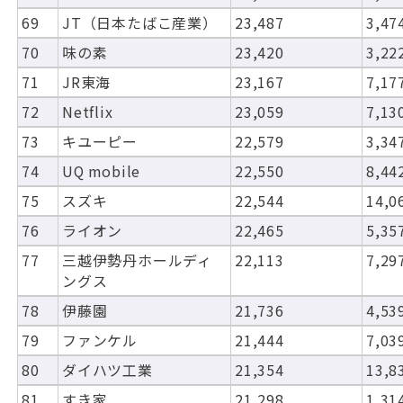
69
JT（日本たばこ産業）
23,487
3,47
70
味の素
23,420
3,22
71
JR東海
23,167
7,17
72
Netflix
23,059
7,13
73
キユーピー
22,579
3,34
74
UQ mobile
22,550
8,44
75
スズキ
22,544
14,0
76
ライオン
22,465
5,35
77
三越伊勢丹ホールディ
22,113
7,29
ングス
78
伊藤園
21,736
4,53
79
ファンケル
21,444
7,03
80
ダイハツ工業
21,354
13,8
81
すき家
21,298
1,31