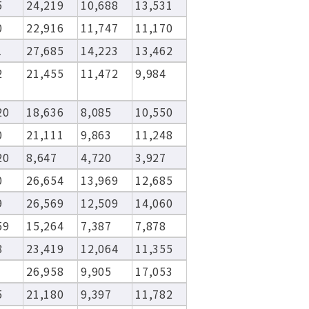
5
24,219
10,688
13,531
0
22,916
11,747
11,170
1
27,685
14,223
13,462
2
21,455
11,472
9,984
20
18,636
8,085
10,550
0
21,111
9,863
11,248
20
8,647
4,720
3,927
0
26,654
13,969
12,685
9
26,569
12,509
14,060
59
15,264
7,387
7,878
8
23,419
12,064
11,355
26,958
9,905
17,053
5
21,180
9,397
11,782