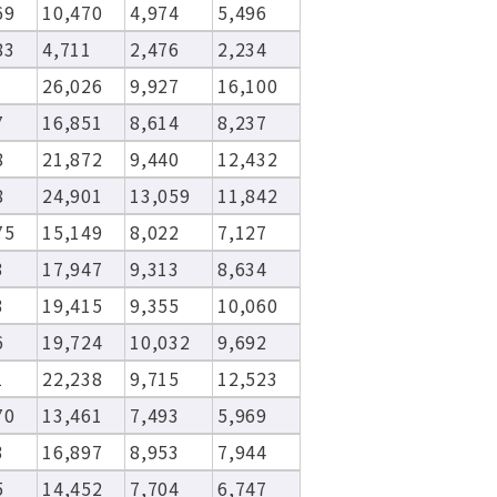
69
10,470
4,974
5,496
83
4,711
2,476
2,234
26,026
9,927
16,100
7
16,851
8,614
8,237
8
21,872
9,440
12,432
8
24,901
13,059
11,842
75
15,149
8,022
7,127
3
17,947
9,313
8,634
3
19,415
9,355
10,060
6
19,724
10,032
9,692
1
22,238
9,715
12,523
70
13,461
7,493
5,969
3
16,897
8,953
7,944
5
14,452
7,704
6,747