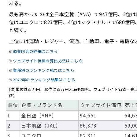
ある。
最も高かったのは全日本空輸（ANA）で947億円、2位は日
位はユニクロで823億円、4位はマクドナルドで680億円
と続く。
上位には運輸・レジャー、流通、自動車、電子・電機な
※
調査内容の詳細はこちら
※
ウェブサイト価値の算出方法はこちら
※
業種別のランキング結果はこちら
※
2022年のランキング結果はこちら
(注)単位は百万円。順位は百万円未満も加味。ウェブサイト価値＝売
値）
順位
企業・ブランド名
ウェブサイト価値
売上
1
全日空（ANA）
94,651
64,6
2
日本航空（JAL）
86,373
59,0
3
ユニクロ
82,311
14,6