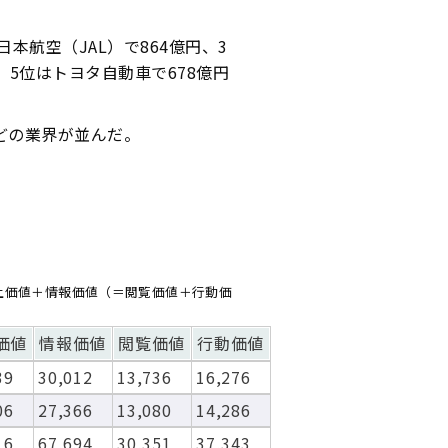
本航空（JAL）で864億円、3
、5位はトヨタ自動車で678億円
どの業界が並んだ。
上価値＋情報価値（＝閲覧価値＋行動価
価値
情報価値
閲覧価値
行動価値
39
30,012
13,736
16,276
06
27,366
13,080
14,286
16
67,694
30,351
37,343