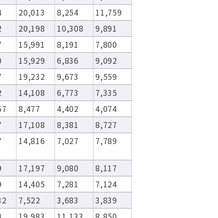
4
20,013
8,254
11,759
2
20,198
10,308
9,891
7
15,991
8,191
7,800
0
15,929
6,836
9,092
7
19,232
9,673
9,559
2
14,108
6,773
7,335
67
8,477
4,402
4,074
7
17,108
8,381
8,727
7
14,816
7,027
7,789
9
17,197
9,080
8,117
9
14,405
7,281
7,124
32
7,522
3,683
3,839
4
19,983
11,133
8,850