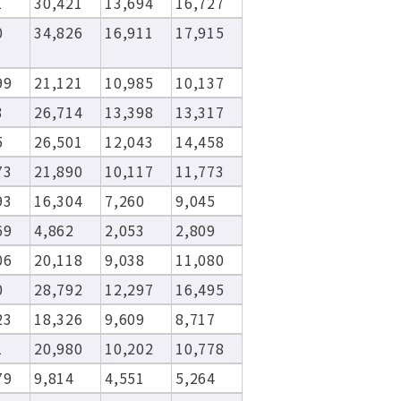
1
30,421
13,694
16,727
0
34,826
16,911
17,915
99
21,121
10,985
10,137
3
26,714
13,398
13,317
5
26,501
12,043
14,458
73
21,890
10,117
11,773
93
16,304
7,260
9,045
69
4,862
2,053
2,809
06
20,118
9,038
11,080
0
28,792
12,297
16,495
23
18,326
9,609
8,717
1
20,980
10,202
10,778
79
9,814
4,551
5,264