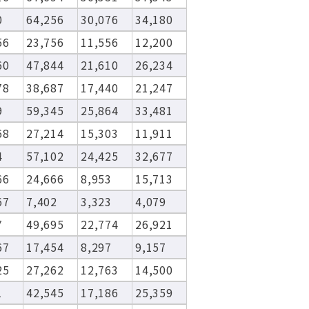
0
64,256
30,076
34,180
56
23,756
11,556
12,200
60
47,844
21,610
26,234
78
38,687
17,440
21,247
9
59,345
25,864
33,481
68
27,214
15,303
11,911
4
57,102
24,425
32,677
66
24,666
8,953
15,713
67
7,402
3,323
4,079
7
49,695
22,774
26,921
67
17,454
8,297
9,157
25
27,262
12,763
14,500
1
42,545
17,186
25,359