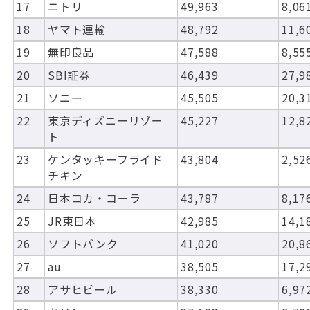
17
ニトリ
49,963
8,06
18
ヤマト運輸
48,792
11,6
19
無印良品
47,588
8,55
20
SBI証券
46,439
27,9
21
ソニー
45,505
20,3
22
東京ディズニーリゾー
45,227
12,8
ト
23
ケンタッキーフライド
43,804
2,52
チキン
24
日本コカ・コーラ
43,787
8,17
25
JR東日本
42,985
14,1
26
ソフトバンク
41,020
20,8
27
au
38,505
17,2
28
アサヒビール
38,330
6,97