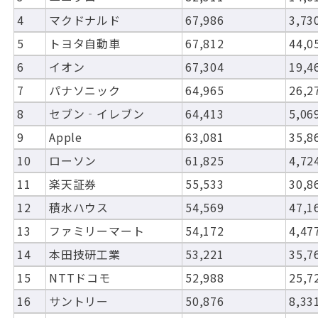
4
マクドナルド
67,986
3,73
5
トヨタ自動車
67,812
44,0
6
イオン
67,304
19,4
7
パナソニック
64,965
26,2
8
セブン‐イレブン
64,413
5,06
9
Apple
63,081
35,8
10
ローソン
61,825
4,72
11
楽天証券
55,533
30,8
12
積水ハウス
54,569
47,1
13
ファミリーマート
54,172
4,47
14
本田技研工業
53,221
35,7
15
NTTドコモ
52,988
25,7
16
サントリー
50,876
8,33