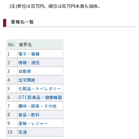
(注)単位は百万円。順位は百万円未満も加味。
業種名一覧
No.
業界名
1
電子・電機
2
情報・通信
3
自動車
4
住宅関連
5
化粧品・トイレタリー
6
OTC医薬品・健康機器
7
趣味・娯楽・その他
8
食品・飲料
9
運輸・レジャー
10
流通