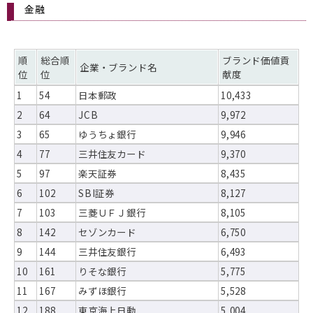
金融
順
総合順
ブランド価値貢
企業・ブランド名
位
位
献度
1
54
日本郵政
10,433
2
64
JCB
9,972
3
65
ゆうちょ銀行
9,946
4
77
三井住友カード
9,370
5
97
楽天証券
8,435
6
102
SBI証券
8,127
7
103
三菱ＵＦＪ銀行
8,105
8
142
セゾンカード
6,750
9
144
三井住友銀行
6,493
10
161
りそな銀行
5,775
11
167
みずほ銀行
5,528
12
188
東京海上日動
5,004