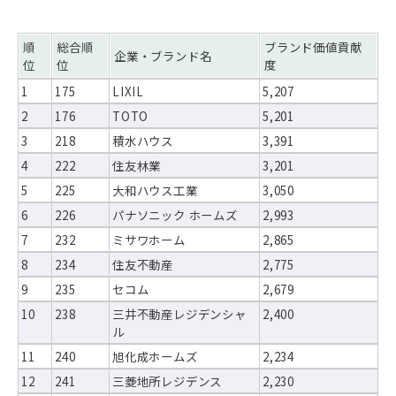
順
総合順
ブランド価値貢献
企業・ブランド名
位
位
度
1
175
LIXIL
5,207
2
176
TOTO
5,201
3
218
積水ハウス
3,391
4
222
住友林業
3,201
5
225
大和ハウス工業
3,050
6
226
パナソニック ホームズ
2,993
7
232
ミサワホーム
2,865
8
234
住友不動産
2,775
9
235
セコム
2,679
10
238
三井不動産レジデンシャ
2,400
ル
11
240
旭化成ホームズ
2,234
12
241
三菱地所レジデンス
2,230