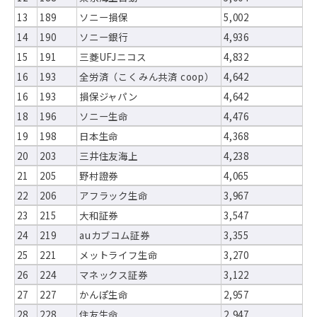
13
189
ソニー損保
5,002
14
190
ソニー銀行
4,936
15
191
三菱UFJニコス
4,832
16
193
全労済（こくみん共済 coop）
4,642
16
193
損保ジャパン
4,642
18
196
ソニー生命
4,476
19
198
日本生命
4,368
20
203
三井住友海上
4,238
21
205
野村證券
4,065
22
206
アフラック生命
3,967
23
215
大和証券
3,547
24
219
auカブコム証券
3,355
25
221
メットライフ生命
3,270
26
224
マネックス証券
3,122
27
227
かんぽ生命
2,957
28
228
住友生命
2,947