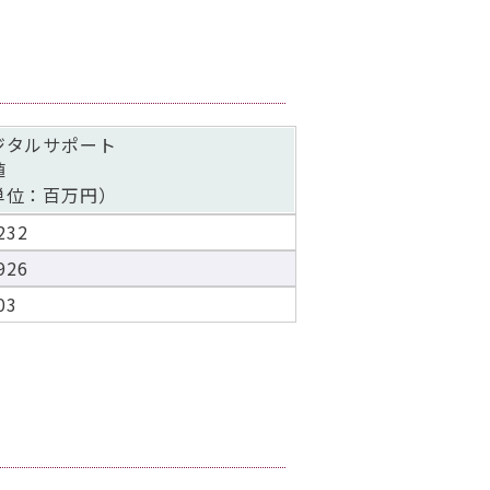
ジタルサポート
値
単位：百万円）
232
926
03