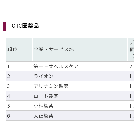
OTC医薬品
順位
企業・サービス名
1
第一三共ヘルスケア
2
2
ライオン
1
3
アリナミン製薬
1
4
ロート製薬
1
5
小林製薬
1
6
大正製薬
1