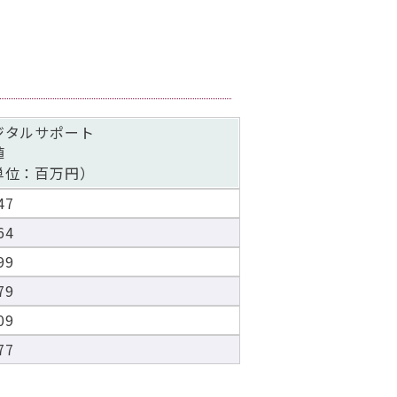
ジタルサポート
値
単位：百万円）
47
64
99
79
09
77