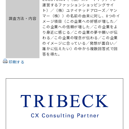
運営するファッションショッピングサイ
ト）／（株）ユナイテッドアローズ／ヤン
マー（株））の名前の由来に対し、8つのイ
調査方法・内容
メージ項目（この企業への好感が増した／
この企業への信頼が増した／この企業をよ
り身近に感じる／この企業の夢や願いが伝
わる／この企業の理念が伝わる／この企業
のイメージに合っている／発想が面白い／
誰かに伝えたい）の中から複数回答式で回
答を得た。
印刷する