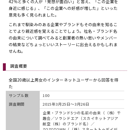
42％と多くの人が「発想が面白い」と答え、「この企業を
身近に感じる」、「この企業への好感が増した」といった
意見も多く見られました。
これまで馴染みのある企業やブランドもその由来を知るこ
とでより親近感を覚えることでしょう。社名・ブランド名
の由来について調べてみると創業者の熱い思いやメンバー
の結束などちょっといいストーリーに出会えるかもしれま
せんね。
調査概要
全国20歳以上男女のインターネットユーザーから回答を得
た
サンプル数
100
調査期間
2015年3月25日～3月26日
企業・ブランド5つの名前の由来（（株）千
趣会／ソラシドエア（スカイネットアジア
航空（株）のブランド名）／
ZOZOTOWN（（株）スタートトゥデイが