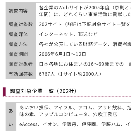
各企業のWebサイトが2005年度（原則とし
調査内容
年間）に、どれくらい事業活動に貢献し
調査対象数
202サイト（詳細は下記対象サイト一覧
調査媒体
インターネット、郵送など
調査方法
各社が公表している財務データ、消費者
調査期間
2006年6月1日〜12日
調査対象者
日本各地にお住まいの16〜69歳までの一
有効回答数
6767人（1サイト約2000人）
調査対象企業一覧（202社）
あいおい損保、アイフル、アコム、アサヒ飲料、
あ
味の素、アップルコンピュータ、穴吹工務店
い
eAccess、イオン、伊勢丹、伊藤園、伊藤ハム、