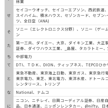
林業
セイコーウオッチ、セイコーエプソン、西武鉄道
せ
スイハイム、積水ハウス、セゾンカード、セブン-
ツ、全日空（ANA)
ソニー（エレクトロニクス分野）、ソニー（ゲーム分
そ
ン
第一三共、ダイエー、大京、ダイキン工業、大正
た
証券、ダイワハウス工業、_島屋、タカラトミー
ち
中部電力
て
DTI、ＴＤＫ、DION、ティップネス、TEPCOひか
東急不動産、東京海上日動、東京ガス、東京急行
と
東京電力、東芝、東北電力、東洋水産、ドトール
レンタリース、トリンプ
な
National、ナムコ
ニコン、ニチレイ、日興コーディアル証券、日産
に
品、日本通運、ニッポンレンタカー、@nifty、日