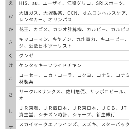
え
HIS、au、エーザイ、江崎グリコ、SRIスポーツ
大阪ガス、大塚製薬、OCN、オムロンヘルスケア
お
レンタカー、オリンパス
か
花王、カゴメ、カシオ計算機、カルビー、カルピ
キッコーマン、キヤノン、九州電力、キユーピー
き
ジ、近畿日本ツーリスト
く
グンゼ
け
ケンタッキーフライドチキン
コーセー、コカ・コーラ、コクヨ、コナミ、コナ
こ
林製薬
サークルKサンクス、佐川急便、サッポロビール
さ
オ
ＪＲ東海、ＪＲ西日本、ＪＲ東日本、ＪＣＢ、JT
し
資生堂、シチズン時計、シャープ、新生銀行
スカイマークエアラインズ、スズキ、スターバッ
す