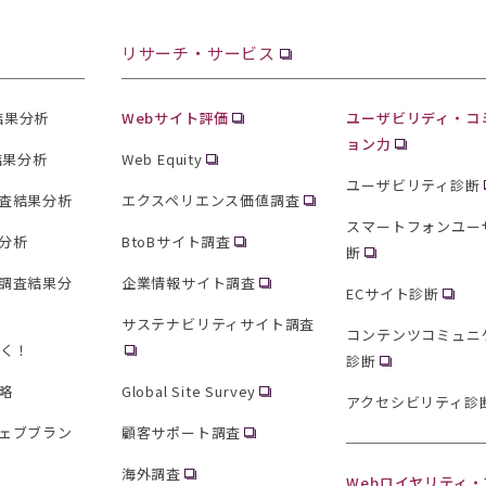
リサーチ・サービス
査結果分析
Webサイト評価
ユーザビリディ・コ
ョン力
結果分析
Web Equity
ユーザビリティ診断
査結果分析
エクスペリエンス価値調査
スマートフォンユー
分析
BtoBサイト調査
断
調査結果分
企業情報サイト調査
ECサイト診断
サステナビリティサイト調査
コンテンツコミュニ
聞く！
診断
略
Global Site Survey
アクセシビリティ診
ェブブラン
顧客サポート調査
海外調査
Webロイヤリティ