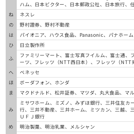
ハム、日本ビクター、日本郵政公社、日本旅行、
ね
ネスレ
の
野村證券、野村不動産
は
パイオニア、ハウス食品、Panasonic、パナホ
ひ
日立製作所
ファミリーマート、富士写真フイルム、富士通、
ふ
ーツ、フレッツ（NTT西日本）、フレッツ（NT
へ
ベネッセ
ほ
ボーダフォン、ホンダ
ま
マクドナルド、松井証券、マツダ、丸大食品、マ
ミサワホーム、ミズノ、みずほ銀行、三井住友カ
み
行、三井不動産、三井ホーム、ミツカン、三越、
ＵＦＪ銀行
め
明治製菓、明治乳業、メルシャン