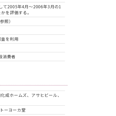
て2005年4月〜2006年3月の1
たかを評価する。
を参照）
調査を利用
般消費者
旭化成ホームズ、アサヒビール、
イトーヨーカ堂