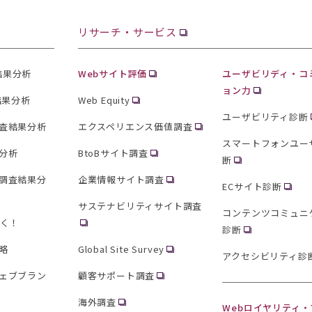
リサーチ・サービス
査結果分析
Webサイト評価
ユーザビリディ・コ
ョン力
結果分析
Web Equity
ユーザビリティ診断
査結果分析
エクスペリエンス価値調査
スマートフォンユー
分析
BtoBサイト調査
断
調査結果分
企業情報サイト調査
ECサイト診断
サステナビリティサイト調査
コンテンツコミュニ
聞く！
診断
略
Global Site Survey
アクセシビリティ診
ェブブラン
顧客サポート調査
海外調査
Webロイヤリティ