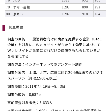
78
JCB
1313
952
361
79
ヤマト運輸
1283
890
393
80
京セラ
1282
918
364
調査概要
調査の目的：一般消費者向けに商品を提供する企業（BtoC
企業）を対象に、Ｗｅｂサイトがもたらす効果に基づいて
Ｗｅｂサイトが企業にどれだけの価値をもたらしているか
を明確化する
調査方法：インターネットでのアンケート調査
調査対象者：上海、北京、広州に住む20-59歳までのビジネ
スパーソン（月収2,500元以上）
調査期間：2011年7月19日～8月3日
調査依頼数：8,687人
事前調査対象者数：6,633人
本調査対象者数：1,000人（1サイトあたりの有効回答数は