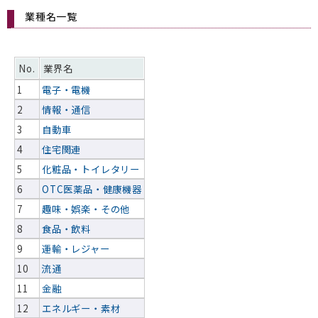
業種名一覧
No.
業界名
1
電子・電機
2
情報・通信
3
自動車
4
住宅関連
5
化粧品・トイレタリー
6
OTC医薬品・健康機器
7
趣味・娯楽・その他
8
食品・飲料
9
運輸・レジャー
10
流通
11
金融
12
エネルギー・素材