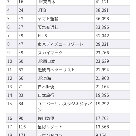
3
16
JR東日本
41,121
4
24
JTB
38,291
5
32
ヤマト運輸
36,098
6
37
阪急交通社
33,396
7
39
H.I.S.
32,042
8
47
東京ディズニーリゾート
29,231
9
59
スカイマーク
23,766
10
60
JR西日本
23,629
11
62
近畿日本ツーリスト
22,994
12
66
JR東海
21,968
13
71
日本郵便
21,164
14
83
日本旅行
19,396
15
84
ユニバーサルスタジオジャパ
19,292
ン
16
90
佐川急便
17,763
17
116
星野リゾート
13,568
18
171
ラウンドワン
9,154