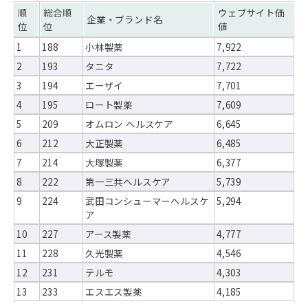
順
総合順
ウェブサイト価
企業・ブランド名
位
位
値
1
188
小林製薬
7,922
2
193
タニタ
7,722
3
194
エーザイ
7,701
4
195
ロート製薬
7,609
5
209
オムロン ヘルスケア
6,645
6
212
大正製薬
6,485
7
214
大塚製薬
6,377
8
222
第一三共ヘルスケア
5,739
9
224
武田コンシューマーヘルスケ
5,294
ア
10
227
アース製薬
4,777
11
228
久光製薬
4,546
12
231
テルモ
4,303
13
233
エスエス製薬
4,185