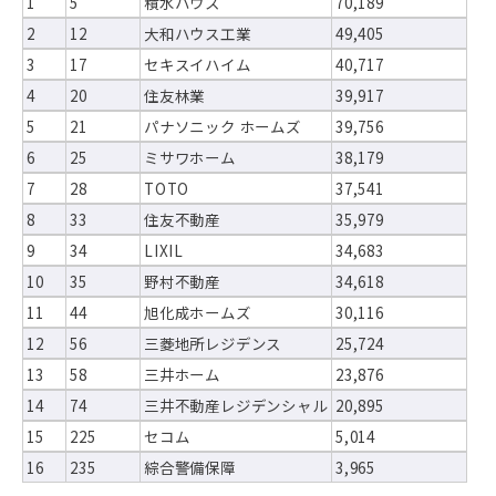
1
5
積水ハウス
70,189
2
12
大和ハウス工業
49,405
3
17
セキスイハイム
40,717
4
20
住友林業
39,917
5
21
パナソニック ホームズ
39,756
6
25
ミサワホーム
38,179
7
28
TOTO
37,541
8
33
住友不動産
35,979
9
34
LIXIL
34,683
10
35
野村不動産
34,618
11
44
旭化成ホームズ
30,116
12
56
三菱地所レジデンス
25,724
13
58
三井ホーム
23,876
14
74
三井不動産レジデンシャル
20,895
15
225
セコム
5,014
16
235
綜合警備保障
3,965