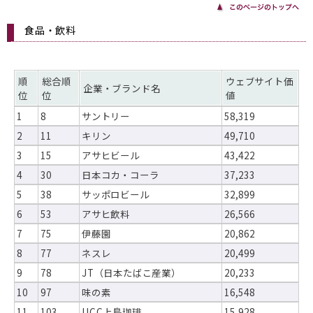
食品・飲料
順
総合順
ウェブサイト価
企業・ブランド名
位
位
値
1
8
サントリー
58,319
2
11
キリン
49,710
3
15
アサヒビール
43,422
4
30
日本コカ・コーラ
37,233
5
38
サッポロビール
32,899
6
53
アサヒ飲料
26,566
7
75
伊藤園
20,862
8
77
ネスレ
20,499
9
78
JT（日本たばこ産業）
20,233
10
97
味の素
16,548
11
103
UCC上島珈琲
15,928