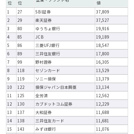
位
位
値
1
27
SBI証券
37,809
2
29
楽天証券
37,527
3
80
ゆうちょ銀行
19,916
4
85
JCB
19,189
5
86
三菱UFJ銀行
18,547
6
89
三井住友銀行
17,800
7
99
野村證券
16,305
8
118
セゾンカード
13,529
9
119
ソニー損保
13,379
10
122
損保ジャパン日本興亜
13,134
11
125
全労済
12,562
12
130
カブドットコム証券
12,229
13
137
大和証券
11,688
14
138
三井住友カード
11,681
15
143
みずほ銀行
11,076