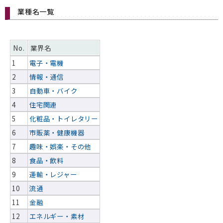
業種名一覧
No.
業界名
1
電子・電機
2
情報・通信
3
自動車・バイク
4
住宅関連
5
化粧品・トイレタリー
6
市販薬・健康機器
7
趣味・娯楽・その他
8
食品・飲料
9
運輸・レジャー
10
流通
11
金融
12
エネルギー・素材