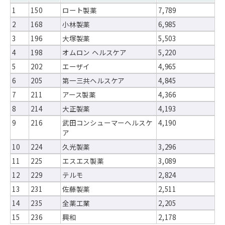
1
150
ロート製薬
7,789
2
168
小林製薬
6,985
3
196
大塚製薬
5,503
4
198
オムロン ヘルスケア
5,220
5
202
エーザイ
4,965
6
205
第一三共ヘルスケア
4,845
7
211
アース製薬
4,366
8
214
大正製薬
4,193
9
216
武田コンシューマーヘルスケ
4,190
ア
10
224
久光製薬
3,296
11
225
エスエス製薬
3,089
12
229
テルモ
2,824
13
231
佐藤製薬
2,511
14
235
全薬工業
2,205
15
236
興和
2,178