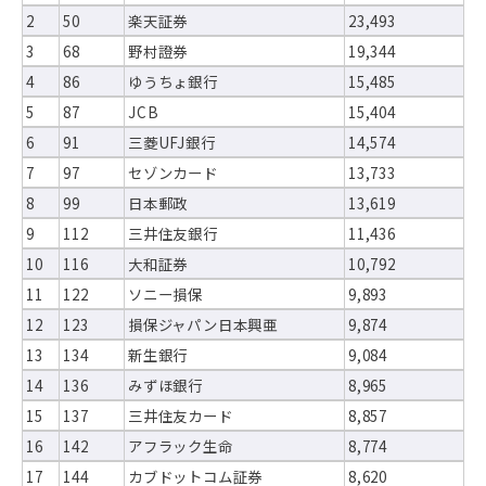
2
50
楽天証券
23,493
3
68
野村證券
19,344
4
86
ゆうちょ銀行
15,485
5
87
JCB
15,404
6
91
三菱UFJ銀行
14,574
7
97
セゾンカード
13,733
8
99
日本郵政
13,619
9
112
三井住友銀行
11,436
10
116
大和証券
10,792
11
122
ソニー損保
9,893
12
123
損保ジャパン日本興亜
9,874
13
134
新生銀行
9,084
14
136
みずほ銀行
8,965
15
137
三井住友カード
8,857
16
142
アフラック生命
8,774
17
144
カブドットコム証券
8,620