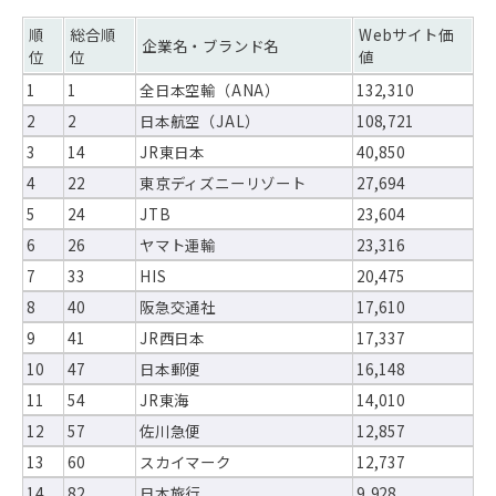
順
総合順
Webサイト価
企業名・ブランド名
位
位
値
1
1
全日本空輸（ANA）
132,310
2
2
日本航空（JAL）
108,721
3
14
JR東日本
40,850
4
22
東京ディズニーリゾート
27,694
5
24
JTB
23,604
6
26
ヤマト運輸
23,316
7
33
HIS
20,475
8
40
阪急交通社
17,610
9
41
JR西日本
17,337
10
47
日本郵便
16,148
11
54
JR東海
14,010
12
57
佐川急便
12,857
13
60
スカイマーク
12,737
14
82
日本旅行
9,928