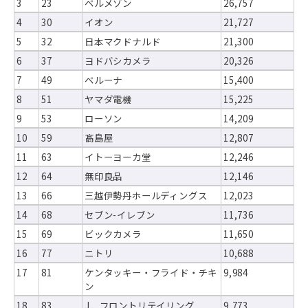
3
23
ベルメゾン
26,757
4
30
イオン
21,727
5
32
日本マクドナルド
21,300
6
37
ヨドバシカメラ
20,326
7
49
ベルーナ
15,400
8
51
ヤマダ電機
15,225
9
53
ローソン
14,209
10
59
髙島屋
12,807
11
63
イトーヨーカ堂
12,246
12
64
無印良品
12,146
13
66
三越伊勢丹ホールディングス
12,023
14
68
セブン-イレブン
11,736
15
69
ビックカメラ
11,650
16
77
ニトリ
10,688
17
81
ケンタッキー・フライド・チキ
9,984
ン
18
83
J．フロントリテイリング
9,773