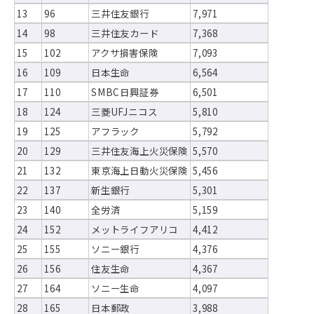
13
96
三井住友銀行
7,971
14
98
三井住友カード
7,368
15
102
アクサ損害保険
7,093
16
109
日本生命
6,564
17
110
SMBC日興証券
6,501
18
124
三菱UFJニコス
5,810
19
125
アフラック
5,792
20
129
三井住友海上火災保険
5,570
21
132
東京海上日動火災保険
5,456
22
137
新生銀行
5,301
23
140
全労済
5,159
24
152
メットライフアリコ
4,412
25
155
ソニー銀行
4,376
26
156
住友生命
4,367
27
164
ソニー生命
4,097
28
165
日本郵政
3,988