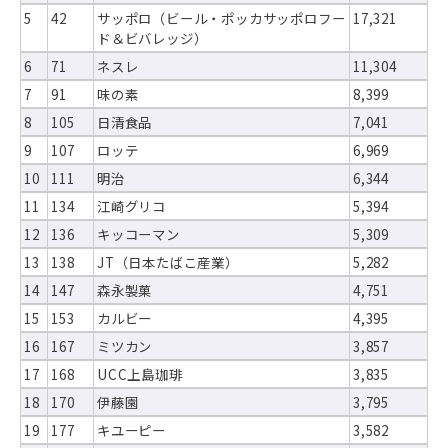
5
42
サッポロ（ビール・ポッカサッポロフー
17,321
ド＆ビバレッジ）
6
71
ネスレ
11,304
7
91
味の素
8,399
8
105
日清食品
7,041
9
107
ロッテ
6,969
10
111
明治
6,344
11
134
江崎グリコ
5,394
12
136
キッコーマン
5,309
13
138
JT（日本たばこ産業）
5,282
14
147
森永製菓
4,751
15
153
カルビー
4,395
16
167
ミツカン
3,857
17
168
UCC上島珈琲
3,835
18
170
伊藤園
3,795
19
177
キユーピー
3,582