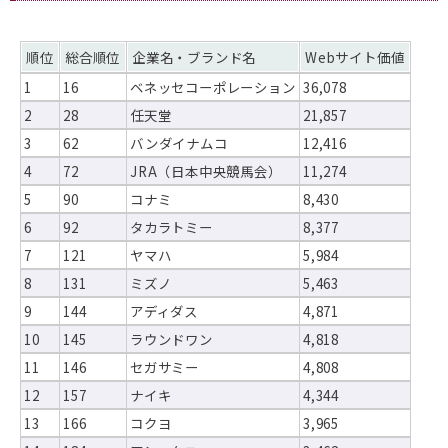
順位
総合順位
企業名・ブランド名
Webサイト価値
1
16
ベネッセコーポレーション
36,078
2
28
任天堂
21,857
3
62
バンダイナムコ
12,416
4
72
JRA（日本中央競馬会）
11,274
5
90
コナミ
8,430
6
92
タカラトミー
8,377
7
121
ヤマハ
5,984
8
131
ミズノ
5,463
9
144
アディダス
4,871
10
145
ラウンドワン
4,818
11
146
セガサミー
4,808
12
157
ナイキ
4,344
13
166
コクヨ
3,965