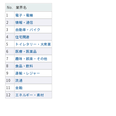
No.
業界名
1
電子・電機
2
情報・通信
3
自動車・バイク
4
住宅関連
5
トイレタリー・大衆薬
6
医療・医薬品
7
趣味・娯楽・その他
8
食品・飲料
9
運輸・レジャー
10
流通
11
金融
12
エネルギー・素材