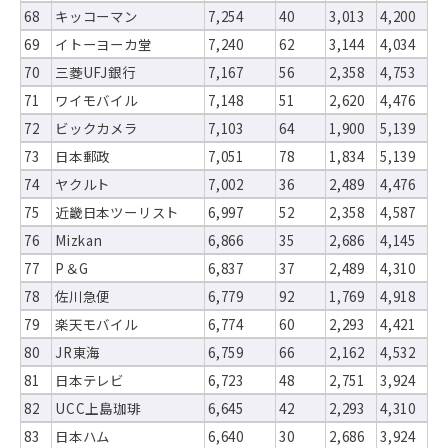
68
キッコーマン
7,254
40
3,013
4,200
69
イトーヨーカ堂
7,240
62
3,144
4,034
70
三菱UFJ銀行
7,167
56
2,358
4,753
71
ワイモバイル
7,148
51
2,620
4,476
72
ビックカメラ
7,103
64
1,900
5,139
73
日本郵政
7,051
78
1,834
5,139
74
ヤクルト
7,002
36
2,489
4,476
75
近畿日本ツーリスト
6,997
52
2,358
4,587
76
Mizkan
6,866
35
2,686
4,145
77
P＆G
6,837
37
2,489
4,310
78
佐川急便
6,779
92
1,769
4,918
79
楽天モバイル
6,774
60
2,293
4,421
80
JR東海
6,759
66
2,162
4,532
81
日本テレビ
6,723
48
2,751
3,924
82
UCC上島珈琲
6,645
42
2,293
4,310
83
日本ハム
6,640
30
2,686
3,924