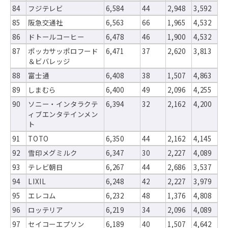
84
フジテレビ
6,584
44
2,948
3,592
85
阪急交通社
6,563
66
1,965
4,532
86
ドトールコーヒー
6,478
46
1,900
4,532
87
ポッカサッポロフード
6,471
37
2,620
3,813
＆ビバレッジ
88
富士通
6,408
38
1,507
4,863
89
しまむら
6,400
49
2,096
4,255
90
ソニー・インタラクテ
6,394
32
2,162
4,200
ィブエンタテインメン
ト
91
TOTO
6,350
44
2,162
4,145
92
雪印メグミルク
6,347
30
2,227
4,089
93
テレビ朝日
6,267
44
2,686
3,537
94
LIXIL
6,248
42
2,227
3,979
95
エレコム
6,232
48
1,376
4,808
96
ロッテリア
6,219
34
2,096
4,089
97
セイコーエプソン
6,189
40
1,507
4,642