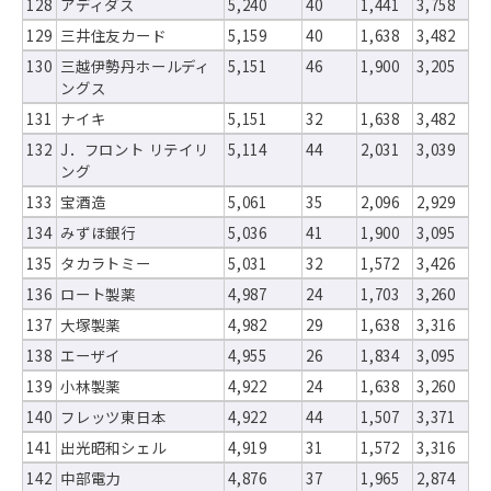
128
アディダス
5,240
40
1,441
3,758
129
三井住友カード
5,159
40
1,638
3,482
130
三越伊勢丹ホールディ
5,151
46
1,900
3,205
ングス
131
ナイキ
5,151
32
1,638
3,482
132
J．フロント リテイリ
5,114
44
2,031
3,039
ング
133
宝酒造
5,061
35
2,096
2,929
134
みずほ銀行
5,036
41
1,900
3,095
135
タカラトミー
5,031
32
1,572
3,426
136
ロート製薬
4,987
24
1,703
3,260
137
大塚製薬
4,982
29
1,638
3,316
138
エーザイ
4,955
26
1,834
3,095
139
小林製薬
4,922
24
1,638
3,260
140
フレッツ東日本
4,922
44
1,507
3,371
141
出光昭和シェル
4,919
31
1,572
3,316
142
中部電力
4,876
37
1,965
2,874