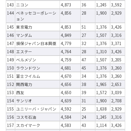
143
ニコン
4,873
36
1,245
3,592
144
ベネッセコーポレーシ
4,856
28
1,900
2,929
ョン
145
東京電力
4,853
51
1,376
3,426
146
マンダム
4,849
27
1,507
3,316
147
損保ジャパン日本興亜
4,779
32
1,376
3,371
148
エステー
4,764
28
1,310
3,426
149
ベルメゾン
4,759
47
1,507
3,205
150
ラウンドワン
4,681
45
1,376
3,260
151
富士フイルム
4,670
34
1,376
3,260
152
関西電力
4,656
38
1,965
2,653
153
西友
4,650
39
1,572
3,039
154
サンリオ
4,639
31
1,900
2,708
155
ユニリーバ・ジャパン
4,592
25
1,638
2,929
156
コスモ石油
4,584
24
1,245
3,316
157
スカイマーク
4,583
43
1,114
3,426