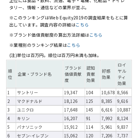
上位には食品・飲料、流通、電子・電機、化粧品・トイレ
タリー、情報・通信などの業界が並ぶ。
※このランキングはWeb Equity2019の調査結果をもとに算
出しています。調査内容の詳細は
こちら
※ブランド価値貢献度の算出方法詳細は
こちら
※業種別のランキング結果は
こちら
(注)単位は百万円。順位は百万円未満も加味。
ロイ
ブランド
認知
順
好感
ヤル
企業・ブランド名
価値貢献
貢献
位
効果
ティ
度
効果
効果
1
サントリー
19,347
104
10,678
8,566
2
マクドナルド
18,126
125
8,385
9,616
3
ユニクロ
17,648
145
6,616
10,887
4
キリン
16,207
91
7,992
8,124
5
パナソニック
15,912
114
5,961
9,837
6
セブン-イレブン
15,062
120
7,206
7,737