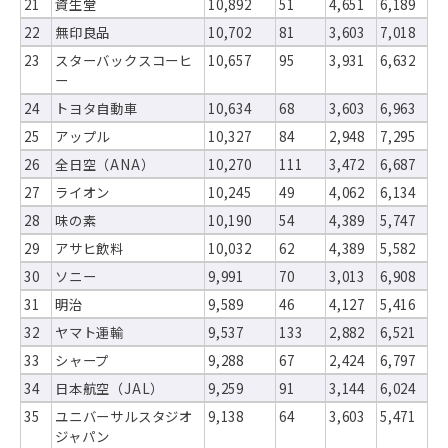
21
資生堂
10,892
51
4,651
6,189
22
無印良品
10,702
81
3,603
7,018
23
スターバックスコーヒ
10,657
95
3,931
6,632
ー
24
トヨタ自動車
10,634
68
3,603
6,963
25
アップル
10,327
84
2,948
7,295
26
全日空（ANA）
10,270
111
3,472
6,687
27
ライオン
10,245
49
4,062
6,134
28
味の素
10,190
54
4,389
5,747
29
アサヒ飲料
10,032
62
4,389
5,582
30
ソニー
9,991
70
3,013
6,908
31
明治
9,589
46
4,127
5,416
32
ヤマト運輸
9,537
133
2,882
6,521
33
シャープ
9,288
67
2,424
6,797
34
日本航空（JAL）
9,259
91
3,144
6,024
35
ユニバーサルスタジオ
9,138
64
3,603
5,471
ジャパン