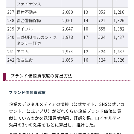
ファイナンス
237
野村不動産
2,080
13
852
1,216
238
綜合警備保障
2,061
14
721
1,326
239
アイフル
2,047
10
655
1,382
240
三菱UFJモルガン・ス
1,978
17
524
1,437
タンレー証券
241
アコム
1,973
12
524
1,437
242
住友生命
1,866
16
524
1,326
ブランド価値貢献度の算出方法
ブランド価値貢献度
企業のデジタルメディアの情報（公式サイト、SNS公式アカ
ウント、公式アプリ）がどれくらい企業ブランド価値に貢
献しているのかを認知貢献効果、好感効果、ロイヤルティ
効果の3つの効果をもとに算出し、推計した。