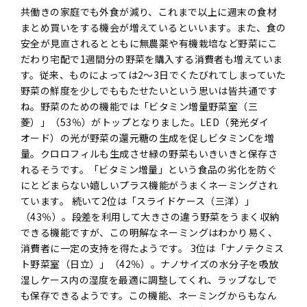
共働きの家庭でも外食が減り、これまで以上に週末の食材
まとめ買いをする機会が増えているといいます。また、食の
安全が見直されるとともに無農薬や有機栽培など野菜にこ
だわり宅配で1週間分の野菜を購入する消費者も増えていま
す。従来、ものによっては2〜3日でくたびれてしまっていた
野菜の鮮度を少しでももたせたいという思いは皆共通です
ね。野菜のための機能では「ビタミン増量野菜室（三
菱）」（53％）がトップとなりました。LED（発光ダイ
オード）の光が野菜の還元糖の生成を促しビタミンCを増
量。クロロフィルも生成させ緑の野菜もいきいきと保存さ
れるそうです。「ビタミン増量」という食品の劣化を防ぐ
にとどまらない嬉しいプラス機能がうまくネーミングされ
ています。 続いて2位は「スライドケース（三洋）」
（43％）。段差を利用して大きさの違う野菜をうまく収納
できる機能ですが、この明解なネーミングはわかり易く、
消費者に一定の支持を得たようです。 3位は「ナノテクミス
ト野菜室（日立）」（42％）。ナノサイズの水分子を吸放
湿しケース内の湿度を最適に調整してくれ、ラップなしで
も保存できるようです。この機能、ネーミングからもなん