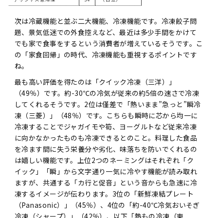
次は冷蔵機能と並ぶ二大機能、冷凍機能です。冷凍餃子問
題、景気低迷での外食控えなど、最近は多少手間をかけて
でも家で食事をするという消費者が増えているそうです。こ
の「家食回帰」の時代、冷凍機能も重視するポイントです
ね。
最も高い評価を得たのは「クイック冷凍（三洋）」
（49％）です。約-30℃の冷気が従来の約5倍の速さで冷凍
してくれるそうです。2位は僅差で「熱いまま”急っと”瞬冷
凍（三菱）」（48％）です。こちらも瞬時に芯から均一に
冷凍することでジャガイモや筍、ヨーグルトなど従来冷凍
に向かなかったものも冷凍できるとのこと。料理した食品
を冷ます間に失う栄養分や劣化、味落ちを防いでくれるの
は嬉しい機能です。上位2つのネーミングはそれぞれ「ク
イック」「瞬」から文字通り一気に冷やす機能が読み取れ
ますが、共通する「カ行と促音」という音からも急速に冷
凍するイメージが伝わります。3位の「新鮮凍結プレート
（Panasonic）」（45％）、4位の「約-40℃冷気おいそぎ
冷凍（シャープ）」（42％）、以下「熱もの冷凍（東