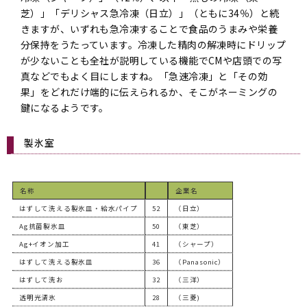
芝）」「デリシャス急冷凍（日立）」（ともに34％）と続
きますが、いずれも急冷凍することで食品のうまみや栄養
分保持をうたっています。冷凍した精肉の解凍時にドリップ
が少ないことも全社が説明している機能でCMや店頭での写
真などでもよく目にしますね。「急速冷凍」と「その効
果」をどれだけ端的に伝えられるか、そこがネーミングの
鍵になるようです。
製氷室
名称
企業名
はずして洗える製氷皿・給水パイプ
52
（日立）
Ag抗菌製氷皿
50
（東芝）
Ag+イオン加工
41
（シャープ）
はずして洗える製氷皿
36
（Panasonic）
はずして洗お
32
（三洋）
透明光清氷
28
（三菱)