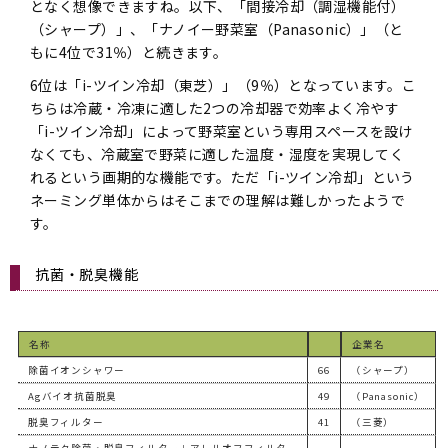
となく想像できますね。以下、「間接冷却（調湿機能付）
（シャープ）」、「ナノイー野菜室（Panasonic）」（と
もに4位で31％）と続きます。
6位は「i-ツイン冷却（東芝）」（9％）となっています。こ
ちらは冷蔵・冷凍に適した2つの冷却器で効率よく冷やす
「i-ツイン冷却」によって野菜室という専用スペースを設け
なくても、冷蔵室で野菜に適した温度・湿度を実現してく
れるという画期的な機能です。ただ「i-ツイン冷却」という
ネーミング単体からはそこまでの理解は難しかったようで
す。
抗菌・脱臭機能
名称
企業名
除菌イオンシャワー
66
（シャープ）
Agバイオ抗菌脱臭
49
（Panasonic）
脱臭フィルター
41
（三菱）