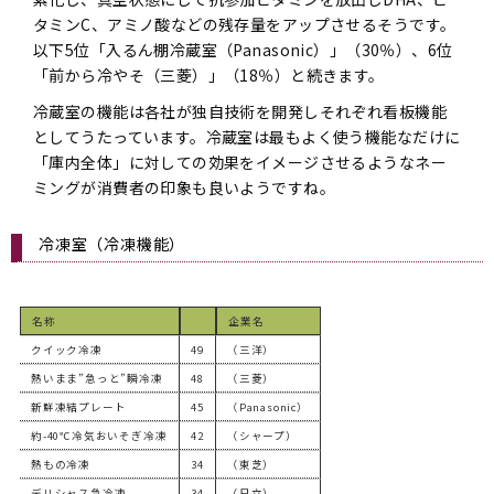
タミンC、アミノ酸などの残存量をアップさせるそうです。
以下5位「入るん棚冷蔵室（Panasonic）」（30％）、6位
「前から冷やそ（三菱）」（18％）と続きます。
冷蔵室の機能は各社が独自技術を開発しそれぞれ看板機能
としてうたっています。冷蔵室は最もよく使う機能なだけに
「庫内全体」に対しての効果をイメージさせるようなネー
ミングが消費者の印象も良いようですね。
冷凍室（冷凍機能）
名称
企業名
クイック冷凍
49
（三洋）
熱いまま”急っと”瞬冷凍
48
（三菱）
新鮮凍結プレート
45
（Panasonic）
約-40℃冷気おいそぎ冷凍
42
（シャープ）
熱もの冷凍
34
（東芝）
デリシャス急冷凍
34
（日立）