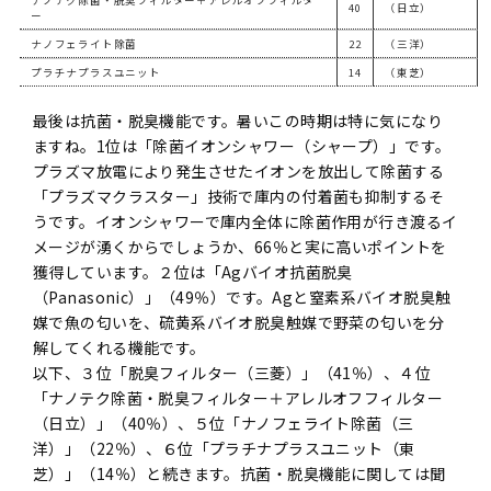
ナノテク除菌・脱臭フィルター＋アレルオフフィルタ
40
（日立）
ー
ナノフェライト除菌
22
（三洋）
プラチナプラスユニット
14
（東芝）
最後は抗菌・脱臭機能です。暑いこの時期は特に気になり
ますね。1位は「除菌イオンシャワー（シャープ）」です。
プラズマ放電により発生させたイオンを放出して除菌する
「プラズマクラスター」技術で庫内の付着菌も抑制するそ
うです。イオンシャワーで庫内全体に除菌作用が行き渡るイ
メージが湧くからでしょうか、66％と実に高いポイントを
獲得しています。２位は「Agバイオ抗菌脱臭
（Panasonic）」（49％）です。Agと窒素系バイオ脱臭触
媒で魚の匂いを、硫黄系バイオ脱臭触媒で野菜の匂いを分
解してくれる機能です。
以下、３位「脱臭フィルター（三菱）」（41％）、４位
「ナノテク除菌・脱臭フィルター＋アレルオフフィルター
（日立）」（40％）、５位「ナノフェライト除菌（三
洋）」（22％）、６位「プラチナプラスユニット（東
芝）」（14％）と続きます。抗菌・脱臭機能に関しては聞