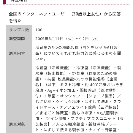
全国のインターネットユーザー（30歳以上女性）から回答
を得た
サンプル数
100
調査期間
2009年8月11日（火）〜12日（水）
冷蔵庫の5つの機能名称（社名を伏せた6社製
調査内容
品）についてそれぞれ魅力的に感じるものを聞
いた。
冷蔵室（冷蔵機能）・冷凍室（冷凍機能）・製
氷室（製氷機能）・野菜室（野菜のための機
能）・抗菌･脱臭機能の5つの機能名称【企業
名】（以下 ミスト冷却・約-40℃冷気おいそぎ
冷凍・Ag+イオン加工・間接冷却（調湿機能
付）・除菌イオンシャワー【シャープ製品】／
じざい棚・クイック冷凍・はずして洗お・スラ
イドケース・ナノフェライト除菌【三洋製品】
／まるごと鮮蔵室・熱もの冷凍・Ag抗菌製氷
皿・i-ツイン冷却・プラチナプラスユニット【東
調査対象
芝製品】／入るん棚冷蔵室・新鮮凍結プレー
ト・はずして洗える製氷皿・ナノイー野菜室・