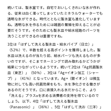
続いては、製氷室です。自宅でおいしくきれいな氷が作れ
る、従来は白く濁ってしまっていたミネラルウォーターでも
透明な氷ができる。時代とともに製氷室も進化しています
ね。透明な氷を作るためには雑菌の繁殖を抑えることが必
要だそうです。そのためにも製氷皿や給水経路のパーツを
洗うことができるのは重要ですね。
1位は「はずして洗える製氷皿・給水パイプ（日立）」
（52％）で、半数を超える高ポイントを獲得しました。製
氷皿は洗えるのが当たり前、給水パーツも洗えるものが多
いのですが、そこまでネーミングで読み取れるかどうかが
結果につながっているようです。続いて2位は「Ag抗菌製氷
皿（東芝）」（50％）、3位は「Ag+イオン加工（シャー
プ）」（41％）となっています。Ag+（銀イオン）は微生
物に対しても高い抗菌効果をもち、水を浄化させる働きが
あるのだそうです。口に直接入れる氷だからこそ、より
「洗える」プラスαを求める消費者の支持を得ているので
しょう。 以下、4位「はずして洗える製氷皿
（Panasonic）」（36％）、5位「はずして洗お（三洋）」