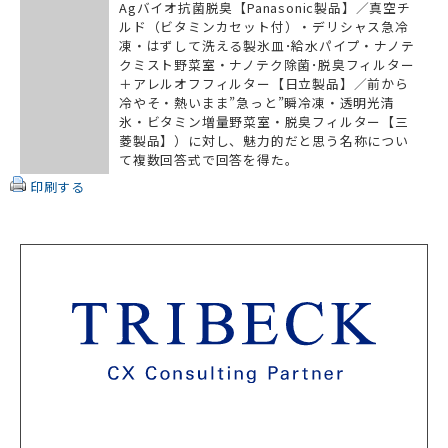
Agバイオ抗菌脱臭【Panasonic製品】／真空チ
ルド（ビタミンカセット付）・デリシャス急冷
凍・はずして洗える製氷皿･給水パイプ・ナノテ
クミスト野菜室・ナノテク除菌･脱臭フィルター
＋アレルオフフィルター【日立製品】／前から
冷やそ・熱いまま”急っと”瞬冷凍・透明光清
氷・ビタミン増量野菜室・脱臭フィルター【三
菱製品】）に対し、魅力的だと思う名称につい
て複数回答式で回答を得た。
印刷する