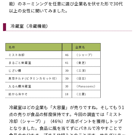
能）のネーミンングを任意に選び企業名を伏せた形で30代
以上の女性に聞いてみました。
冷蔵室（冷蔵機能）
名称
企業名
ミスト冷却
46
（シャープ）
まるごと鮮蔵室
41
（東芝）
じざい棚
39
（三洋）
真空チルド(ビタミンカセット付）
39
（日立）
入るん棚冷蔵室
30
（Panasonic）
前から冷やそ
18
（三菱)
冷蔵室はどの企業も「大容量」が売りですね。そしてもう1
点の売りが食品の鮮度保持です。今回の調査では「ミスト
冷却（シャープ）」（46％）が高ポイントを獲得しトップ
となりました。食品に風を当てずにパネルで冷やすことで