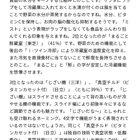
食品の水分をキープする仕組みとのことです。サラダにラッ
プをして冷蔵庫に入れておくと水滴が付くのは風を当てる
ことで野菜の水分が蒸発するからなのですね。水分、ビタ
ミンCを保持し、お肉の脂の酸化も抑制するそうです。「ミ
スト」という表現がラップをしなくても食品をふんわり包
んでくれる印象を与えますね。2位となったのが「まるごと
鮮蔵室（東芝）」（41％）です。野菜のための機能として
後出の「ｉ-ツイン冷却」により冷蔵室の温度変化を抑え、
また冷気を直接食材に当てないことで鮮度を長持ちさせる
とのこと。「まるごと」と「鮮」の字が安定した冷蔵機能
を想像させます。
3位となったのは「じざい棚（三洋）」、「真空チルド（ビ
タミンカセット付）（日立）」（ともに39％）です。「じ
ざい棚」はスライドさせることによって背の高いものが冷
やせる棚の機能です。スライド幅により前後半々にするな
ど調節できるのも魅力です。「じざいだな〜」としゃれと
も受け取れるネーミング。4文字で機能がうまく表現されて
いるのではないでしょうか。同じく「真空チルド（ビタミ
ンカセット付）（日立）」は独自の技術で真空状態・低酸
素化し、真空状態にして抗参加ビタミンを放出しDHA、ビ