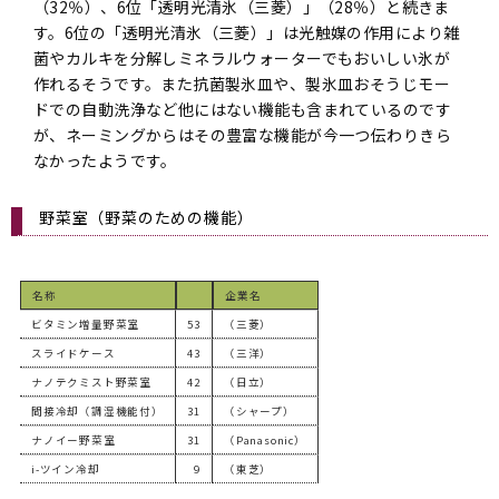
（32％）、6位「透明光清氷（三菱）」（28％）と続きま
す。6位の「透明光清氷（三菱）」は光触媒の作用により雑
菌やカルキを分解しミネラルウォーターでもおいしい氷が
作れるそうです。また抗菌製氷皿や、製氷皿おそうじモー
ドでの自動洗浄など他にはない機能も含まれているのです
が、ネーミングからはその豊富な機能が今一つ伝わりきら
なかったようです。
野菜室（野菜のための機能）
名称
企業名
ビタミン増量野菜室
53
（三菱）
スライドケース
43
（三洋）
ナノテクミスト野菜室
42
（日立）
間接冷却（調湿機能付）
31
（シャープ）
ナノイー野菜室
31
（Panasonic）
i-ツイン冷却
9
（東芝）