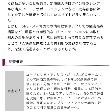
く商品が多いこともあり、定期購入やログイン後のシンプ
ルな購入フロー、サポートコンテンツなど、既存顧客に対
して充実した機能を提供しているサイトが多く見られまし
た。
しかし、SNS・メルマガでの情報提供やアプリでの顧客接点
構築など、顧客との継続的なコミュニケーションには取り
組みの余地があります。常に顧客にとって有益な存在である
ことで「③快適な体験により再利用の意欲を形成するこ
と」を強く推進することができるでしょう。
調査概要
ユーザビリティアナリストが、3人1組のチームに
よって評価対象のWebサイトを100点満点で評
価。評価・分析にあたっては、ユーザビリティア
ナリスト個人の主観的な判断、偏見による評価を
調査方法
除くため、3人以上のアナリストによるクロス評価
を実施。さらに診断グループごとの評価レベルの
維持、是正のためのブリーフィングを定期的に行
うことで判定基準の品質を統一化。