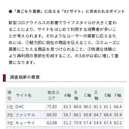
●「巣ごもり需要」に応える「ECサイト」に求められるポイント
新型コロナウイルスの影響でライフスタイルが大きく変わ
ることにより、サイトをはじめて利用する消費者が多いこ
とが考えられます。そのようなユーザーの需要に応えるた
めには、①魅力的に自社の商品を伝えること、②スムーズに
需要にこたえる商品を見つけられること、③快適な体験に
より再利用の意欲を形成すること、の3点が以前に増して重
要になります。
調査結果の概要
順
総合ス
B
D
サイト名
A軸
C軸
E軸
F軸
位
コア
軸
軸
1位
DHC
75.83
63.3
86.6
86.5
81.3
61.1
66.4
2位
ファンケル
66.93
56.7
66.1
60.8
64.7
68.4
93.4
3位
キューサイ
62.68
51.2
70.9
57.4
54.9
67.4
82.2