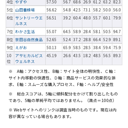
4位
やずや
57.50
56.7
68.6
26.9
61.2
63.2
82.3
5位
山田養蜂場
56.62
54.8
42.5
73.1
58.2
50.0
56.0
6位
サントリーウエ
56.51
39.2
60.4
48.0
55.7
60.1
79.9
ルネス
7位
わかさ生活
55.07
64.5
58.9
28.4
58.1
50.5
94.7
8位
世田谷自然食品
52.65
52.4
37.2
28.8
66.4
52.9
89.1
9位
えがお
50.13
65.9
58.5
28.5
38.4
59.4
75.9
10
アサヒカルピス
45.19
26.6
43.5
18.2
48.5
56.5
89.3
位
ウェルネス
※ A軸：アクセス性、B軸：サイト全体の明快性、Ｃ軸：
サイト内移動の快適性、Ｄ軸：商品サービスの効果的な訴
求、E軸：スムーズな購入プロセス、F軸：ヘルプ/安全性
※ 総合スコアは、5軸に傾斜配分をかけて割り出したもの
であり、5軸の単純平均ではありません。（満点＝100点）
※ Webサイトへのリンクは調査当時のものです。現在は内
容が異なっている場合もあります。