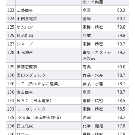
設・不動産
123
三菱商事
商業
80.3
124
小田急電鉄
運輸
80.2
125
オムロン
電機・精密
79.8
125
良品計画
商業
79.8
127
シャープ
電機・精密
79.7
128
出光興産
電気・ガス・石
79.2
油製品
129
伊藤忠商事
商業
79.0
130
雪印メグミルク
食品・水産
78.7
130
ＪＴ（日本たばこ産業）
食品・水産
78.7
130
住友商事
商業
78.7
133
ＮＥＣ（日本電気）
電機・精密
78.5
133
コニカミノルタ
電機・精密
78.5
135
JR東海（東海旅客鉄道）
運輸
78.2
136
日立化成
化学・繊維
77.8
136
リコー
電機・精密
77.8