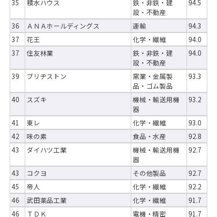
35
積水ハウス
鉄・非鉄・建
94.5
設・不動産
36
ＡＮＡホールディングス
運輸
94.3
37
花王
化学・繊維
94.0
37
住友林業
鉄・非鉄・建
94.0
設・不動産
39
ブリヂストン
窯業・金属製
93.3
品・ゴム製品
40
スズキ
機械・輸送用機
93.2
器
41
東レ
化学・繊維
93.0
42
味の素
食品・水産
92.8
43
ダイハツ工業
機械・輸送用機
92.7
器
43
コクヨ
その他製品
92.7
45
帝人
化学・繊維
92.2
46
武田薬品工業
化学・繊維
91.7
46
ＴＤＫ
電機・精密
91.7