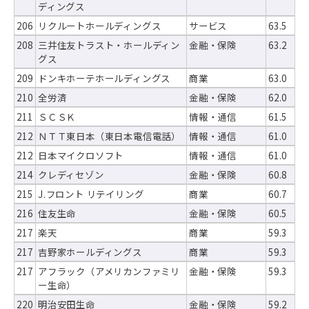
ディングス
206
リクルートホールディングス
サービス
63.5
208
三井住友トラスト・ホールディン
金融・保険
63.2
グス
209
ドンキホーテホールディングス
商業
63.0
210
全労済
金融・保険
62.0
211
ＳＣＳＫ
情報・通信
61.5
212
ＮＴＴ東日本（東日本電信電話）
情報・通信
61.0
212
日本マイクロソフト
情報・通信
61.0
214
クレディセゾン
金融・保険
60.8
215
J.フロント リテイリング
商業
60.7
216
住友生命
金融・保険
60.5
217
楽天
商業
59.3
217
吉野家ホールディングス
商業
59.3
217
アフラック（アメリカンファミリ
金融・保険
59.3
ー生命）
220
明治安田生命
金融・保険
59.2