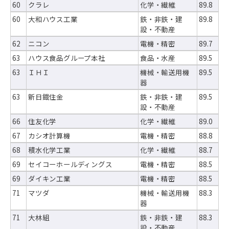
60
クラレ
化学・繊維
89.8
60
大和ハウス工業
鉄・非鉄・建
89.8
設・不動産
62
ニコン
電機・精密
89.7
63
ハウス食品グループ本社
食品・水産
89.5
63
ＩＨＩ
機械・輸送用機
89.5
器
63
新日鐡住金
鉄・非鉄・建
89.5
設・不動産
66
住友化学
化学・繊維
89.0
67
カシオ計算機
電機・精密
88.8
68
積水化学工業
化学・繊維
88.7
69
セイコーホールディングス
電機・精密
88.5
69
ダイキン工業
電機・精密
88.5
71
マツダ
機械・輸送用機
88.3
器
71
大林組
鉄・非鉄・建
88.3
設・不動産