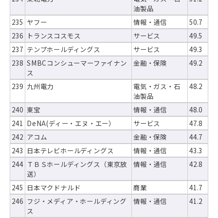
油製品
235
ヤフー
情報・通信
50.7
236
トランスコスモス
サービス
49.5
237
テンプホールディングス
サービス
49.3
238
SMBCコンシューマーファイナン
金融・保険
49.2
ス
239
九州電力
電気・ガス・石
48.2
油製品
240
東宝
情報・通信
48.0
241
DeNA(ディー・エヌ・エー）
サービス
47.8
242
アコム
金融・保険
44.7
243
日本テレビホールディングス
情報・通信
43.3
244
ＴＢＳホールディングス（東京放
情報・通信
42.8
送）
245
日本マクドナルド
商業
41.7
246
フジ・メディア・ホールディング
情報・通信
41.2
ス