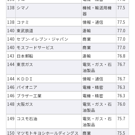
138
シマノ
機械・輸送用機
77.5
器
138
コナミ
情報・通信
77.5
140
東武鉄道
運輸
77.0
140
セブン-イレブン・ジャパン
商業
77.0
140
モスフードサービス
商業
77.0
143
日本郵船
運輸
76.8
144
東京ガス
電気・ガス・石
76.7
油製品
144
ＫＤＤＩ
情報・通信
76.7
146
パイオニア
電機・精密
76.3
146
ブラザー工業
電機・精密
76.3
148
大阪ガス
電気・ガス・石
76.0
油製品
149
コスモ石油
電気・ガス・石
75.7
油製品
150
マツモトキヨシホールディングス
商業
75.5