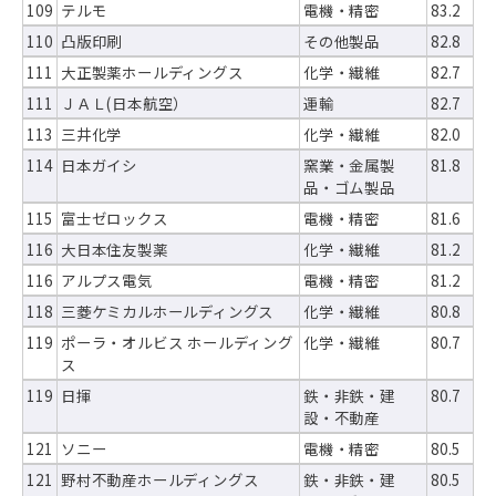
109
テルモ
電機・精密
83.2
110
凸版印刷
その他製品
82.8
111
大正製薬ホールディングス
化学・繊維
82.7
111
ＪＡＬ(日本航空）
運輸
82.7
113
三井化学
化学・繊維
82.0
114
日本ガイシ
窯業・金属製
81.8
品・ゴム製品
115
富士ゼロックス
電機・精密
81.6
116
大日本住友製薬
化学・繊維
81.2
116
アルプス電気
電機・精密
81.2
118
三菱ケミカルホールディングス
化学・繊維
80.8
119
ポーラ・オルビス ホールディング
化学・繊維
80.7
ス
119
日揮
鉄・非鉄・建
80.7
設・不動産
121
ソニー
電機・精密
80.5
121
野村不動産ホールディングス
鉄・非鉄・建
80.5