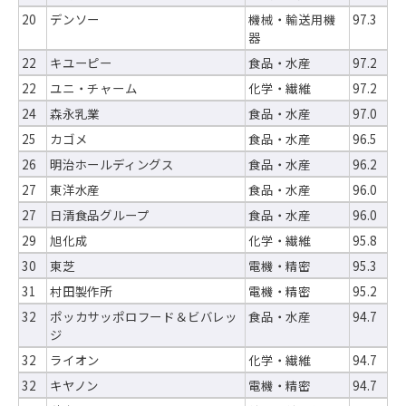
20
デンソー
機械・輸送用機
97.3
器
22
キユーピー
食品・水産
97.2
22
ユニ・チャーム
化学・繊維
97.2
24
森永乳業
食品・水産
97.0
25
カゴメ
食品・水産
96.5
26
明治ホールディングス
食品・水産
96.2
27
東洋水産
食品・水産
96.0
27
日清食品グループ
食品・水産
96.0
29
旭化成
化学・繊維
95.8
30
東芝
電機・精密
95.3
31
村田製作所
電機・精密
95.2
32
ポッカサッポロフード＆ビバレッ
食品・水産
94.7
ジ
32
ライオン
化学・繊維
94.7
32
キヤノン
電機・精密
94.7