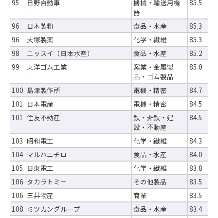
95
日野自動車
機械・輸送用機
85.5
器
96
日本製粉
食品・水産
85.3
96
大塚製薬
化学・繊維
85.3
98
ニッスイ（日本水産）
食品・水産
85.2
99
東洋ゴム工業
窯業・金属製
85.0
品・ゴム製品
100
島津製作所
電機・精密
84.7
101
日本電産
電機・精密
84.5
101
住友不動産
鉄・非鉄・建
84.5
設・不動産
103
昭和電工
化学・繊維
84.3
104
マルハニチロ
食品・水産
84.0
105
日東電工
化学・繊維
83.8
106
タカラトミー
その他製品
83.5
106
三井物産
商業
83.5
108
ミツカングループ
食品・水産
83.4