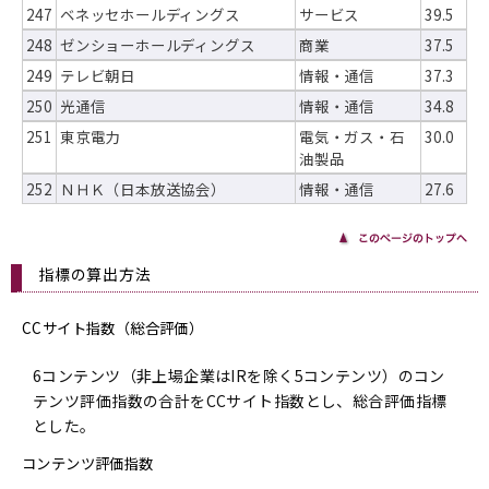
247
ベネッセホールディングス
サービス
39.5
248
ゼンショーホールディングス
商業
37.5
249
テレビ朝日
情報・通信
37.3
250
光通信
情報・通信
34.8
251
東京電力
電気・ガス・石
30.0
油製品
252
ＮＨＫ（日本放送協会）
情報・通信
27.6
指標の算出方法
CCサイト指数（総合評価）
6コンテンツ（非上場企業はIRを除く5コンテンツ）のコン
テンツ評価指数の合計をCCサイト指数とし、総合評価指標
とした。
コンテンツ評価指数