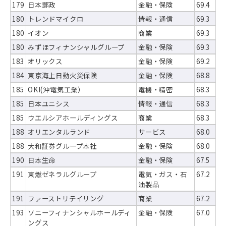
179
日本郵政
金融・保険
69.4
180
トレンドマイクロ
情報・通信
69.3
180
イオン
商業
69.3
180
みずほフィナンシャルグループ
金融・保険
69.3
183
オリックス
金融・保険
69.2
184
東京海上日動火災保険
金融・保険
68.8
185
OKI(沖電気工業）
電機・精密
68.3
185
日本ユニシス
情報・通信
68.3
185
ウエルシアホールディングス
商業
68.3
188
オリエンタルランド
サービス
68.0
188
大和証券グループ本社
金融・保険
68.0
190
日本生命
金融・保険
67.5
191
東燃ゼネラルグループ
電気・ガス・石
67.2
油製品
191
ファーストリテイリング
商業
67.2
193
ソニーフィナンシャルホールディ
金融・保険
67.0
ングス