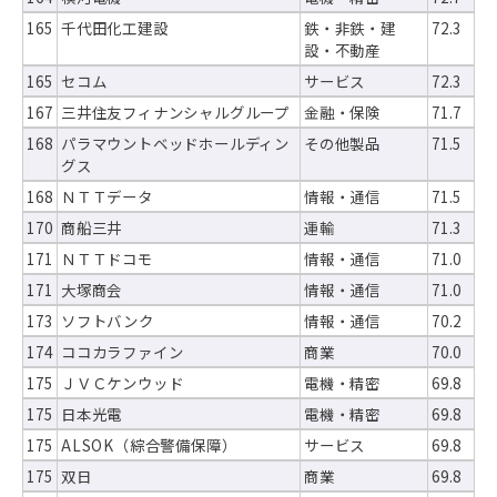
165
千代田化工建設
鉄・非鉄・建
72.3
設・不動産
165
セコム
サービス
72.3
167
三井住友フィナンシャルグループ
金融・保険
71.7
168
パラマウントベッドホールディン
その他製品
71.5
グス
168
ＮＴＴデータ
情報・通信
71.5
170
商船三井
運輸
71.3
171
ＮＴＴドコモ
情報・通信
71.0
171
大塚商会
情報・通信
71.0
173
ソフトバンク
情報・通信
70.2
174
ココカラファイン
商業
70.0
175
ＪＶＣケンウッド
電機・精密
69.8
175
日本光電
電機・精密
69.8
175
ALSOK（綜合警備保障）
サービス
69.8
175
双日
商業
69.8