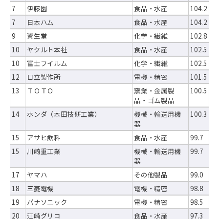
7
伊藤園
食品・水産
104.2
7
日本ハム
食品・水産
104.2
9
資生堂
化学・繊維
102.8
10
ヤクルト本社
食品・水産
102.5
10
富士フイルム
化学・繊維
102.5
12
日立製作所
電機・精密
101.5
13
ＴＯＴＯ
窯業・金属製
100.5
品・ゴム製品
14
ホンダ（本田技研工業）
機械・輸送用機
100.3
器
15
アサヒ飲料
食品・水産
99.7
15
川崎重工業
機械・輸送用機
99.7
器
17
ヤマハ
その他製品
99.0
18
三菱電機
電機・精密
98.8
19
パナソニック
電機・精密
98.5
20
江崎グリコ
食品・水産
97.3