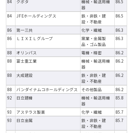
84
クボタ
機械・輸送用機
86.5
器
84
JFEホールディングス
鉄・非鉄・建
86.5
設・不動産
86
第一三共
化学・繊維
86.3
86
ＬＩＸＩＬグループ
窯業・金属製
86.3
品・ゴム製品
88
オリンパス
電機・精密
86.2
88
富士重工業
機械・輸送用機
86.2
器
88
大成建設
鉄・非鉄・建
86.2
設・不動産
88
バンダイナムコホールディングス
その他製品
86.2
92
日立建機
機械・輸送用機
85.8
器
93
アステラス製薬
化学・繊維
85.7
93
日立金属
鉄・非鉄・建
85.7
設・不動産