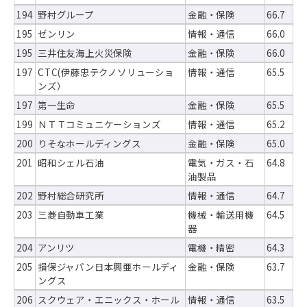
194
野村グループ
金融・保険
66.7
195
ゼンリン
情報・通信
66.0
195
三井住友海上火災保険
金融・保険
66.0
197
CTC(伊藤忠テクノソリューショ
情報・通信
65.5
ンズ）
197
第一生命
金融・保険
65.5
199
ＮＴＴコミュニケーションズ
情報・通信
65.2
200
りそなホールディングス
金融・保険
65.0
201
昭和シェル石油
電気・ガス・石
64.8
油製品
202
野村総合研究所
情報・通信
64.7
203
三菱自動車工業
機械・輸送用機
64.5
器
204
アンリツ
電機・精密
64.3
205
損保ジャパン日本興亜ホールディ
金融・保険
63.7
ングス
206
スクウェア・エニックス・ホール
情報・通信
63.5