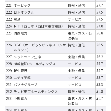
221
オービック
情報・通信
57.7
222
日本オラクル
情報・通信
57.5
222
電通
サービス
57.5
224
ＮＴＴ西日本（西日本電信電話）
情報・通信
57.0
225
関西電力
電気・ガス・石
56.8
油製品
226
OBC（オービックビジネスコンサ
情報・通信
56.5
ルタント）
227
メットライフ生命
金融・保険
56.2
228
博報堂DYホールディングス
サービス
55.7
229
新生銀行
金融・保険
54.7
230
ニチイ学館
サービス
53.7
231
パソナグループ
サービス
53.3
232
テレビ東京ホールディングス
情報・通信
51.8
233
中部電力
電気・ガス・石
51.7
油製品
234
東北電力
電気・ガス・石
51.2