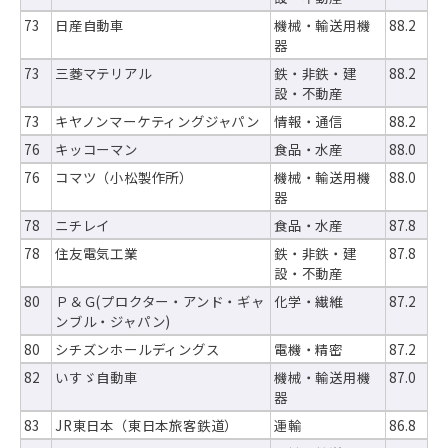
73
日産自動車
機械・輸送用機
88.2
器
73
三菱マテリアル
鉄・非鉄・建
88.2
設・不動産
73
キヤノンマーケティングジャパン
情報・通信
88.2
76
キッコーマン
食品・水産
88.0
76
コマツ（小松製作所）
機械・輸送用機
88.0
器
78
ニチレイ
食品・水産
87.8
78
住友電気工業
鉄・非鉄・建
87.8
設・不動産
80
Ｐ＆Ｇ(プロクター・アンド・ギャ
化学・繊維
87.2
ンブル・ジャパン)
80
シチズンホールディングス
電機・精密
87.2
82
いすゞ自動車
機械・輸送用機
87.0
器
83
JR東日本（東日本旅客鉄道）
運輸
86.8