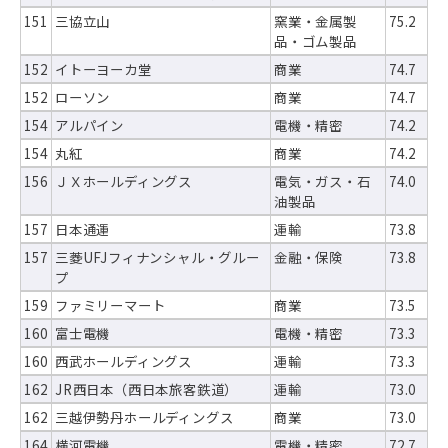
151
三協立山
窯業・金属製
75.2
品・ゴム製品
152
イトーヨーカ堂
商業
74.7
152
ローソン
商業
74.7
154
アルパイン
電機・精密
74.2
154
丸紅
商業
74.2
156
ＪＸホールディングス
電気・ガス・石
74.0
油製品
157
日本通運
運輸
73.8
157
三菱UFJフィナンシャル・グルー
金融・保険
73.8
プ
159
ファミリーマート
商業
73.5
160
富士電機
電機・精密
73.3
160
西武ホールディングス
運輸
73.3
162
JR西日本（西日本旅客鉄道）
運輸
73.0
162
三越伊勢丹ホールディングス
商業
73.0
164
横河電機
電機・精密
72.7