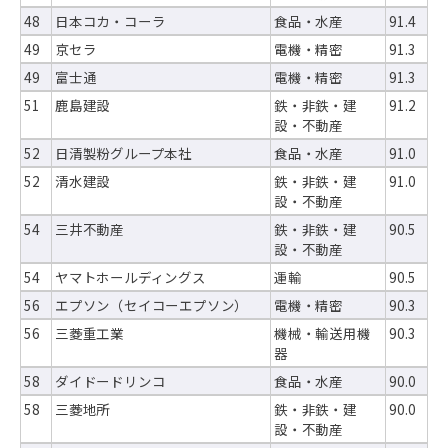
48
日本コカ・コーラ
食品・水産
91.4
49
京セラ
電機・精密
91.3
49
富士通
電機・精密
91.3
51
鹿島建設
鉄・非鉄・建
91.2
設・不動産
52
日清製粉グループ本社
食品・水産
91.0
52
清水建設
鉄・非鉄・建
91.0
設・不動産
54
三井不動産
鉄・非鉄・建
90.5
設・不動産
54
ヤマトホールディングス
運輸
90.5
56
エプソン（セイコーエプソン）
電機・精密
90.3
56
三菱重工業
機械・輸送用機
90.3
器
58
ダイドードリンコ
食品・水産
90.0
58
三菱地所
鉄・非鉄・建
90.0
設・不動産