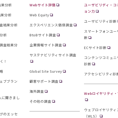
査結果分析
Webサイト評価
ユーザビリディ・コ
ョン力
結果分析
Web Equity
ユーザビリティ診断
査結果分析
エクスペリエンス価値調査
スマートフォンユー
分析
BtoBサイト調査
断
調査結果分
企業情報サイト調査
ECサイト診断
サステナビリティサイト調査
コンテンツコミュニ
聞く！
診断
略
Global Site Survey
アクセシビリティ診
ェブブラン
顧客サポート調査
海外調査
Webロイヤリティ
0人に聞きまし
その他の調査
ウェブロイヤリティ
ングのエッセ
（WLS）