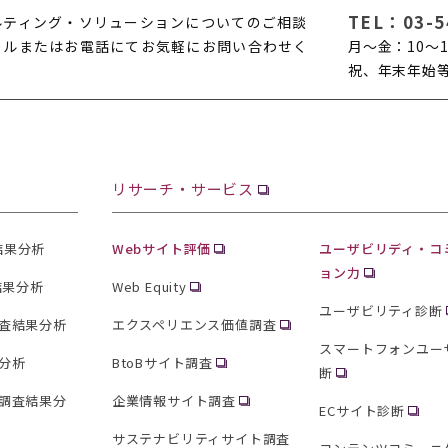
TEL：
03-5
ルティング・ソリューションについてのご相談
ールまたはお電話にてお気軽にお問い合わせく
月〜金：10〜1
。
祝、年末年始
リサーチ・サービス
査結果分析
Webサイト評価
ユーザビリディ・コ
ョン力
結果分析
Web Equity
ユーザビリティ診断
査結果分析
エクスペリエンス価値調査
スマートフォンユー
分析
BtoBサイト調査
断
調査結果分
企業情報サイト調査
ECサイト診断
サステナビリティサイト調査