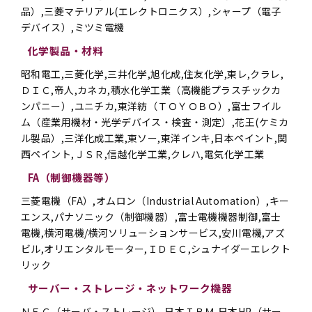
品）,三菱マテリアル(エレクトロニクス）,シャープ（電子
デバイス）,ミツミ電機
化学製品・材料
昭和電工,三菱化学,三井化学,旭化成,住友化学,東レ,クラレ,
ＤＩＣ,帝人,カネカ,積水化学工業（高機能プラスチックカ
ンパニー）,ユニチカ,東洋紡（ＴＯＹＯＢＯ）,富士フイル
ム（産業用機材・光学デバイス・検査・測定）,花王(ケミカ
ル製品）,三洋化成工業,東ソー,東洋インキ,日本ペイント,関
西ペイント,ＪＳＲ,信越化学工業,クレハ,電気化学工業
FA（制御機器等）
三菱電機（FA）,オムロン（Industrial Automation）,キー
エンス,パナソニック（制御機器）,富士電機機器制御,富士
電機,横河電機/横河ソリューションサービス,安川電機,アズ
ビル,オリエンタルモーター,ＩＤＥＣ,シュナイダーエレクト
リック
サーバー・ストレージ・ネットワーク機器
ＮＥＣ（サーバ・ストレージ）,日本ＩＢＭ,日本HP（サー