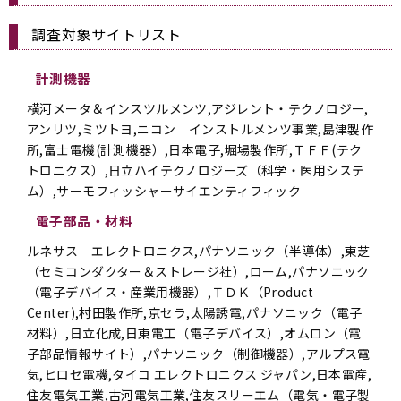
調査対象サイトリスト
計測機器
横河メータ＆インスツルメンツ,アジレント・テクノロジー,
アンリツ,ミツトヨ,ニコン インストルメンツ事業,島津製作
所,富士電機(計測機器）,日本電子,堀場製作所,ＴＦＦ(テク
トロニクス）,日立ハイテクノロジーズ（科学・医用システ
ム）,サーモフィッシャーサイエンティフィック
電子部品・材料
ルネサス エレクトロニクス,パナソニック（半導体）,東芝
（セミコンダクター＆ストレージ社）,ローム,パナソニック
（電子デバイス・産業用機器）,ＴＤＫ（Product
Center),村田製作所,京セラ,太陽誘電,パナソニック（電子
材料）,日立化成,日東電工（電子デバイス）,オムロン（電
子部品情報サイト）,パナソニック（制御機器）,アルプス電
気,ヒロセ電機,タイコ エレクトロニクス ジャパン,日本電産,
住友電気工業,古河電気工業,住友スリーエム（電気・電子製