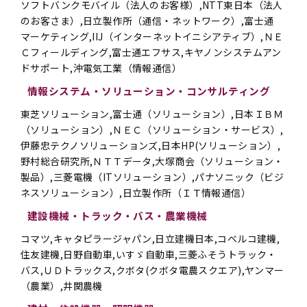
ソフトバンクモバイル（法人のお客様）,NTT東日本（法人
のお客さま）,日立製作所（通信・ネットワーク）,富士通
マーケティング,IIJ（インターネットイニシアティブ）,ＮＥ
Ｃフィールディング,富士通エフサス,キヤノンシステムアン
ドサポート,沖電気工業（情報通信）
情報システム・ソリューション・コンサルティング
東芝ソリューション,富士通（ソリューション）,日本ＩＢＭ
（ソリューション）,ＮＥＣ（ソリューション・サービス）,
伊藤忠テクノソリューションズ,日本HP(ソリューション）,
野村総合研究所,ＮＴＴデータ,大塚商会（ソリューション・
製品）,三菱電機（ITソリューション）,パナソニック（ビジ
ネスソリューション）,日立製作所（ＩＴ情報通信）
建設機械・トラック・バス・農業機械
コマツ,キャタピラージャパン,日立建機日本,コベルコ建機,
住友建機,日野自動車,いすゞ自動車,三菱ふそうトラック・
バス,ＵＤトラックス,クボタ(クボタ電農スクエア),ヤンマー
（農業）,井関農機