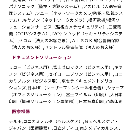
パナソニック（監視・防犯システム）,アズビル（入退室管
理システム）,ソニー（ネットワークカメラ/防犯・監視シス
テム）,キヤノン（ネットワークカメラ）,横河電機/横河ソ
リューションサービス（監視カメラセキュリティ）,三菱電
機（CCTVシステム）,JVCケンウッド（セキュリティシステ
ム）,セコム（法人のお客さま）,ＡＬＳＯＫ 綜合警備保障
（法人のお客様）,セントラル警備保障（法人のお客様）
ドキュメントソリューション
リコー（ビジネス用）,富士ゼロックス（ビジネス用）,キヤ
ノン（ビジネス用）,セイコーエプソン（ビジネス用）,コニ
カミノルタ（ビジネス用）,京セラドキュメントソリュー
ションズ,日本HP（レーザープリンター＆複合機）,シャープ
（オフィスソリューション）,富士フイルム（印刷）,大日本
印刷（情報ソリューション事業部）,日本写真印刷,凸版印刷
医療機器
テルモ,コニカミノルタ（ヘルスケア）,ＧＥヘルスケア・
ジャパン（医療機器）,日立メディコ,東芝メディカルシステ