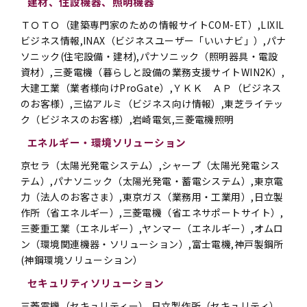
建材、住設機器、照明機器
ＴＯＴＯ（建築専門家のための情報サイトCOM-ET）,LIXIL
ビジネス情報,INAX（ビジネスユーザー「いいナビ」）,パナ
ソニック(住宅設備・建材),パナソニック（照明器具・電設
資材）,三菱電機（暮らしと設備の業務支援サイトWIN2K）,
大建工業（業者様向けProGate）,ＹＫＫ ＡＰ（ビジネス
のお客様）,三協アルミ（ビジネス向け情報）,東芝ライテッ
ク（ビジネスのお客様）,岩崎電気,三菱電機照明
エネルギー・環境ソリューション
京セラ（太陽光発電システム）,シャープ（太陽光発電シス
テム）,パナソニック（太陽光発電・蓄電システム）,東京電
力（法人のお客さま）,東京ガス（業務用・工業用）,日立製
作所（省エネルギー）,三菱電機（省エネサポートサイト）,
三菱重工業（エネルギー）,ヤンマー（エネルギー）,オムロ
ン（環境関連機器・ソリューション）,富士電機,神戸製鋼所
(神鋼環境ソリューション）
セキュリティソリューション
三菱電機（セキュリティー）,日立製作所（セキュリティ）,