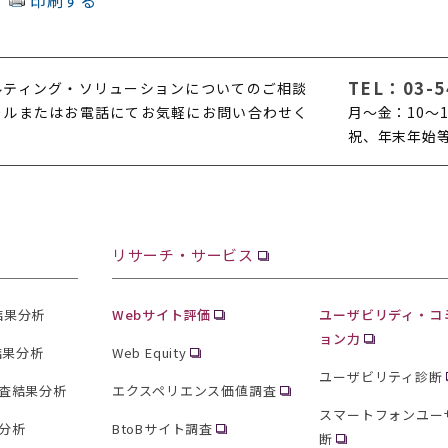
TEL：
03-5
ルティング・ソリューションについてのご相談
ールまたはお電話にてお気軽にお問い合わせく
月〜金：10〜1
。
祝、年末年始
リサーチ・サービス
査結果分析
Webサイト評価
ユーザビリディ・コ
ョン力
結果分析
Web Equity
ユーザビリティ診断
査結果分析
エクスペリエンス価値調査
スマートフォンユー
分析
BtoBサイト調査
断