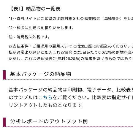
【表1】納品物の一覧表
*1‥貴社サイトとご希望の比較対象３社の調査結果（単純集計）を比
*2‥料金は別途お見積りいたします。
注：消費税は外税です。
お支払条件：ご請求月の翌月末までに指定口座にお振込みください。
払が通常より遅いと見込まれる場合には1日あたり0.072%の割増料
ただし、これは遅延損害金(年利26.28%)の請求を妨げるものではあ
基本パッケージの納品物
基本パッケージの納品物は印刷物、電子データ、比較表
のサンプルは
こちら
をご覧ください。比較表は指定サイ
リントアウトしたものとなります。
分析レポートのアウトプット例