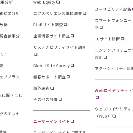
結果分析
Web Equity
ユーザビリティ診断
査結果分析
エクスペリエンス価値調査
スマートフォンユー
分析
BtoBサイト調査
断
調査結果分
企業情報サイト調査
ECサイト診断
サステナビリティサイト調査
コンテンツコミュニ
聞く！
診断
略
Global Site Survey
アクセシビリティ診
ェブブラン
顧客サポート調査
海外調査
Webロイヤリティ
0人に聞きまし
その他の調査
ウェブロイヤリティ
ングのエッセ
（WLS）
ユーザーインサイト
戦略
ユーザーインサイトに関する