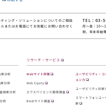
TEL：
03-5
ルティング・ソリューションについてのご相談
ールまたはお電話にてお気軽にお問い合わせく
月〜金：10〜1
。
祝、年末年始
リサーチ・サービス
査結果分析
Webサイト評価
ユーザビリディ・コ
ョン力
結果分析
Web Equity
ユーザビリティ診断
査結果分析
エクスペリエンス価値調査
スマートフォンユー
分析
BtoBサイト調査
断