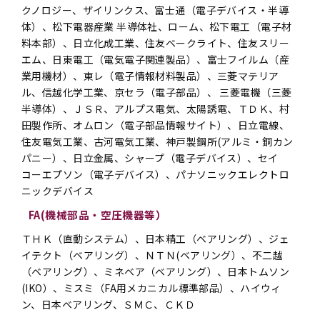
クノロジー、ザイリンクス、富士通（電子デバイス・半導
体）、松下電器産業 半導体社、ローム、松下電工（電子材
料本部）、日立化成工業、住友ベークライト、住友スリー
エム、日東電工（電気電子関連製品）、富士フイルム（産
業用機材）、東レ（電子情報材料製品）、三菱マテリア
ル、信越化学工業、京セラ（電子部品）、 三菱電機（三菱
半導体）、ＪＳＲ、アルプス電気、太陽誘電、ＴＤＫ、村
田製作所、オムロン（電子部品情報サイト）、日立電線、
住友電気工業、古河電気工業、神戸製鋼所(アルミ・銅カン
パニー）、日立金属、シャープ（電子デバイス）、セイ
コーエプソン（電子デバイス）、パナソニックエレクトロ
ニックデバイス
FA(機械部品・空圧機器等）
ＴＨＫ（直動システム）、日本精工（ベアリング）、ジェ
イテクト（ベアリング）、ＮＴＮ(ベアリング）、不二越
（ベアリング）、ミネベア（ベアリング）、日本トムソン
(IKO）、ミスミ（FA用メカニカル標準部品）、ハイウィ
ン、日本ベアリング、ＳＭＣ、ＣＫＤ