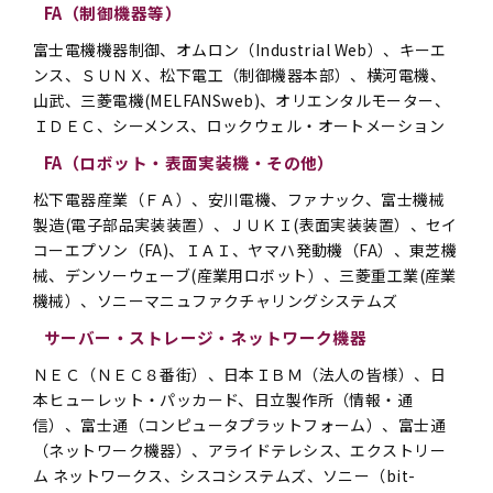
FA（制御機器等）
富士電機機器制御、オムロン（Industrial Web）、キーエ
ンス、ＳＵＮＸ、松下電工（制御機器本部）、横河電機、
山武、三菱電機(MELFANSweb)、オリエンタルモーター、
ＩＤＥＣ、シーメンス、ロックウェル・オートメーション
FA（ロボット・表面実装機・その他）
松下電器産業（ＦＡ）、安川電機、ファナック、富士機械
製造(電子部品実装装置）、ＪＵＫＩ(表面実装装置）、セイ
コーエプソン（FA)、ＩＡＩ、ヤマハ発動機（FA）、東芝機
械、デンソーウェーブ(産業用ロボット）、三菱重工業(産業
機械）、ソニーマニュファクチャリングシステムズ
サーバー・ストレージ・ネットワーク機器
ＮＥＣ（ＮＥＣ８番街）、日本ＩＢＭ（法人の皆様）、日
本ヒューレット・パッカード、日立製作所（情報・通
信）、富士通（コンピュータプラットフォーム）、富士通
（ネットワーク機器）、アライドテレシス、エクストリー
ム ネットワークス、シスコシステムズ、ソニー（bit-