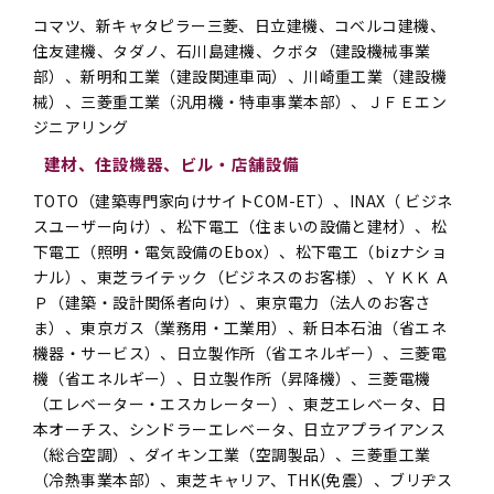
コマツ、新キャタピラー三菱、日立建機、コベルコ建機、
住友建機、タダノ、石川島建機、クボタ（建設機械事業
部）、新明和工業（建設関連車両）、川崎重工業（建設機
械）、三菱重工業（汎用機・特車事業本部）、ＪＦＥエン
ジニアリング
建材、住設機器、ビル・店舗設備
TOTO（建築専門家向けサイトCOM-ET）、INAX（ ビジネ
スユーザー向け）、松下電工（住まいの設備と建材）、松
下電工（照明・電気設備のEbox）、松下電工（bizナショ
ナル）、東芝ライテック（ビジネスのお客様）、ＹＫＫ Ａ
Ｐ（建築・設計関係者向け）、東京電力（法人のお客さ
ま）、東京ガス（業務用・工業用）、新日本石油（省エネ
機器・サービス）、日立製作所（省エネルギー）、三菱電
機（省エネルギー）、日立製作所（昇降機）、三菱電機
（エレベーター・エスカレーター）、東芝エレベータ、日
本オーチス、シンドラーエレベータ、日立アプライアンス
（総合空調）、ダイキン工業（空調製品）、三菱重工業
（冷熱事業本部）、東芝キャリア、THK(免震）、ブリヂス