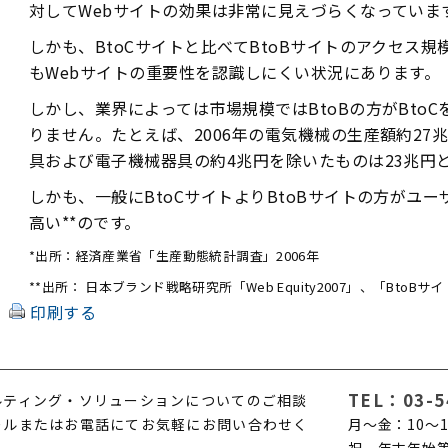
対してWebサイトの効果は非常に見えづらくなっていま
しかも、BtoCサイトと比べてBtoBサイトのアクセス
もWebサイトの重要性を認識しにくい状況にあります。
しかし、業界によっては市場規模ではBtoBの方がBto
りません。たとえば、2006年の電気機械の生産額約27
具および電子機械器具の約4兆円を除いたものは23兆円と
しかも、一般にBtoCサイトよりBtoBサイトの方がユ
高い**のです。
*出所：経済産業省「生産動態統計調査」2006年
**出所： 日本ブランド戦略研究所「Web Equity2007」、「BtoBサイ
印刷する
TEL：
03-5
ルティング・ソリューションについてのご相談
ールまたはお電話にてお気軽にお問い合わせく
月〜金：10〜1
。
祝、年末年始