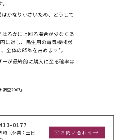
す。
規模はかなり小さいため、どうして
Cをはるかに上回る場合が少なくあ
兆円に対し、民生用の電気機械器
、全体の85%を占めます*。
ーザーが最終的に購入に至る確率は
ト調査2007」
413-0177
9時
（休業：土日
お問い合わせ
等）