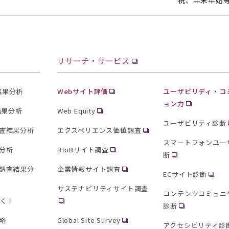
リサーチ・サービス
査結果分析
Webサイト評価
ユーザビリディ・コ
ョン力
結果分析
Web Equity
ユーザビリティ診断
査結果分析
エクスペリエンス価値調査
スマートフォンユー
分析
BtoBサイト調査
断
調査結果分
企業情報サイト調査
ECサイト診断
サステナビリティサイト調査
コンテンツコミュニ
聞く！
診断
略
Global Site Survey
アクセシビリティ診