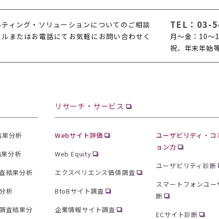
TEL：
03-5
ルティング・ソリューションについてのご相談
ールまたはお電話にてお気軽にお問い合わせく
月〜金：10〜1
。
祝、年末年始
リサーチ・サービス
査結果分析
Webサイト評価
ユーザビリディ・コ
ョン力
結果分析
Web Equity
ユーザビリティ診断
査結果分析
エクスペリエンス価値調査
スマートフォンユー
分析
BtoBサイト調査
断
調査結果分
企業情報サイト調査
ECサイト診断