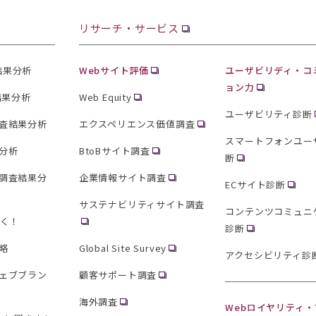
リサーチ・サービス
査結果分析
Webサイト評価
ユーザビリディ・コ
ョン力
結果分析
Web Equity
ユーザビリティ診断
査結果分析
エクスペリエンス価値調査
スマートフォンユー
分析
BtoBサイト調査
断
調査結果分
企業情報サイト調査
ECサイト診断
サステナビリティサイト調査
コンテンツコミュニ
聞く！
診断
略
Global Site Survey
アクセシビリティ診
ェブブラン
顧客サポート調査
海外調査
Webロイヤリティ