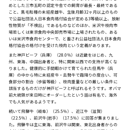
めとした三市五町の認定牛舎での飼育が最長・最終である
こと、黒毛和種の未経産雌牛、生後月齢32ヶ月以上のもの
で公益社団法人日本食肉格付協会が定める3等級以上、放射
性物質が「不検出」であるものなどのほか、米沢牛枝肉市
場若しくは東京食肉中央卸売市場に上場されたもの、ある
いは米沢市食肉センターで、と畜され公益社団法人日本食肉
格付協会の格付けを受けた枝肉という定義があります。
また神戸ビーフ（兵庫）（28.0％）は近畿をはじめ、九
州、東海、中国出身者と、特に関東以西での支持が高くな
りました。健康的に手間暇かけて育てられた但馬牛（兵
庫）の中から特に未経産牛・去勢牛で霜降りの度合い、可
食部分の割合（歩留等級）、枝肉重量などの厳しい条件に
該当するものだけが神戸ビーフと呼ばれるそうです。オバマ
前大統領が来日時にオーダーしたという話は有名で、海外
でも人気があるようです。
続いて飛騨牛（岐阜）（25.5％）、近江牛（滋賀）
（22.5％）、前沢牛(岩手）（17.5％）に回答が集まりまし
た。飛騨牛は主に東海、前沢牛は関東、東北出身者からの