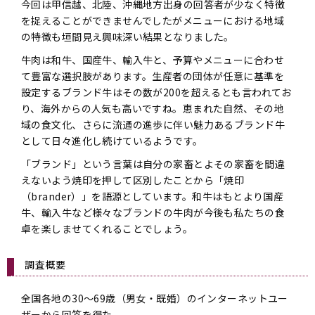
今回は甲信越、北陸、沖縄地方出身の回答者が少なく特徴
を捉えることができませんでしたがメニューにおける地域
の特徴も垣間見え興味深い結果となりました。
牛肉は和牛、国産牛、輸入牛と、予算やメニューに合わせ
て豊富な選択肢があります。生産者の団体が任意に基準を
設定するブランド牛はその数が200を超えるとも言われてお
り、海外からの人気も高いですね。恵まれた自然、その地
域の食文化、さらに流通の進歩に伴い魅力あるブランド牛
として日々進化し続けているようです。
「ブランド」という言葉は自分の家畜とよその家畜を間違
えないよう焼印を押して区別したことから「焼印
（brander）」を語源としています。和牛はもとより国産
牛、輸入牛など様々なブランドの牛肉が今後も私たちの食
卓を楽しませてくれることでしょう。
調査概要
全国各地の30～69歳（男女・既婚）のインターネットユー
ザーから回答を得た。