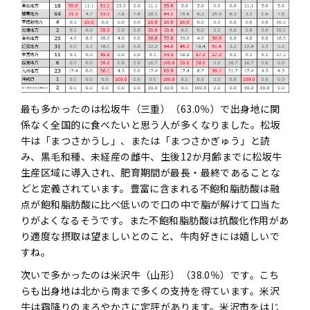
最も多かったのは松坂牛（三重）（63.0％）で出身地に関
係なく全国的に食べたいと思う人が多くなりました。松坂
牛は「まつさかうし」、または「まつさかぎゅう」と読
み、黒毛和種、未経産の雌牛、生後12か月齢までに松坂牛
生産区域に導入され、肥育期間が最長・最終であることな
どと定義されています。豊富に含まれる不飽和脂肪酸は融
点が飽和脂肪酸に比べ低いので口の中で脂が解けて口当た
りがよくなるそうです。また不飽和脂肪酸は抗酸化作用があ
り適度な摂取は望ましいとのこと、牛肉好きには嬉しいで
すね。
次いで多かったのは米沢牛（山形）（38.0％）です。こち
らも出身地は北から南まで多くの支持を得ています。米沢
牛は霜降りのまろやかさに定評があります。米沢市をはじ