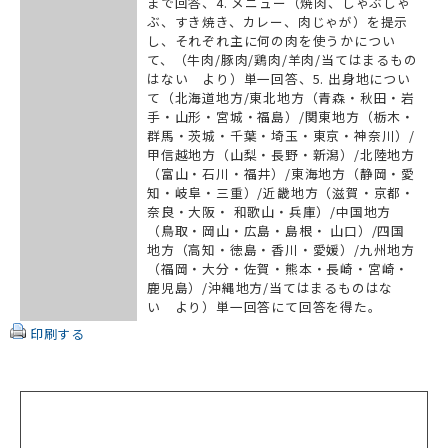
まで回答、4. メニュー（焼肉、しゃぶしゃ
ぶ、すき焼き、カレー、肉じゃが）を提示
し、それぞれ主に何の肉を使うかについ
て、（牛肉/豚肉/鶏肉/羊肉/当てはまるもの
はない より）単一回答、5. 出身地につい
て（北海道地方/東北地方（青森・秋田・岩
手・山形・宮城・福島）/関東地方（栃木・
群馬・茨城・千葉・埼玉・東京・神奈川）/
甲信越地方（山梨・長野・新潟）/北陸地方
（富山・石川・福井）/東海地方（静岡・愛
知・岐阜・三重）/近畿地方（滋賀・京都・
奈良・大阪・ 和歌山・兵庫）/中国地方
（鳥取・岡山・広島・島根・ 山口）/四国
地方（高知・徳島・香川・愛媛）/九州地方
（福岡・大分・佐賀・熊本・長崎・宮崎・
鹿児島）/沖縄地方/当てはまるものはな
い より）単一回答にて回答を得た。
印刷する