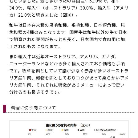
もらいました。最も多かったのは国産牛51.0％で、和牛
34.0％、輸入牛（オーストラリア）30.0％、輸入牛（アメリ
カ）21.0％と続きました（図③）。
和牛は日本在来種の黒毛和種、褐毛和種、日本短角種、無
角和種の4種のみとなります。国産牛は和牛以外の牛で日本
で飼育された期間がもっとも長く、日本国内で食肉用に加
工されたものになります。
また輸入牛は近年オーストラリア、アメリカ、カナダ、
ニュージーランドなどから多く輸入されており価格も手頃
です。牧草を餌としていて脂が少なく赤身が多いオーストラ
リア産牛肉、穀物を餌としておりコクがあって柔らかいアメ
リカ産牛肉、それぞれに特徴がありメニューによって使い
分けるのも良さそうです。
料理に使う肉について