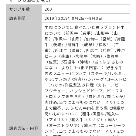
サンプル数
200
調査期間
2019年2019年8月2日～8月3日
牛肉について1. 食べたいと思うブランド牛
について（前沢牛（岩手）/山形牛（山
形）/米沢牛（山形）/仙台牛（宮城）/常陸
牛（茨城）/飛騨牛（岐阜）/松坂牛（三
重）/近江牛（滋賀）/但馬牛（兵庫）/神戸
ビーフ（兵庫）/宮崎牛（宮崎）/佐賀牛
（佐賀）/石垣牛（沖縄）/当てはまるもの
はない より）3つまで回答、2. 好きな牛
肉のメニューについて（ステーキ/しゃぶし
ゃぶ/すき焼き/焼肉/ハンバーグ/ローストビ
ーフ/カツ/洋風煮込み料理（カレー、ビー
フシチュー、ハッシュドビーフ、ビーフス
トロガノフ等を含む）/肉丼ぶり/肉じゃが/
肉炒め/当てはまるものはない より）2つ
まで回答、3. ふだん牛肉を買う際に頻度が
高いものについて（和牛/国産牛/輸入牛
（アメリカ）/輸入牛（カナダ）/ 輸入牛
（オーストラリア）/輸入牛（ニュージーラ
調査方法・内容
ンド）/当てはまるものはない より）2つ