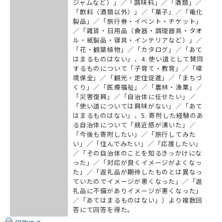
ジャムなど）」／「調味料」／「酒類」／
「飲料（酒類以外）」／「菓子」／「電化
製品」／「旅行券・イベント・チケット」
／「雑貨・日用品（食器・調理器具・タオ
ル・紙製品・寝具・インテリアなど）」／
「花・観葉植物」／「カタログ」／「あて
はまるものはない」、4. 使い道として賛同
するものについて「子育て・教育」／「環
境保全」／「観光・定住促進」／「まちづ
くり」／「医療福祉」／「農林・漁業」／
「災害復興」／「自治体に任せたい」／
「使い道については興味がない」／「あて
はまるものはない」、5. 寄附した経験のあ
る自治体について「親近感が湧いた」／
「今後も寄附したい」／「旅行してみた
い」／「住んでみたい」／「応援したい」
／「その自治体のことを知るきっかけにな
った」／「対応が良くイメージがよくなっ
た」／「返礼品が期待したものとは異なっ
ていたのでイメージが悪くなった」／「返
礼品に不備がありイメージが悪くなった」
／「あてはまるものはない」）より複数回
答にて回答を得た。