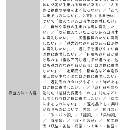
体に格差が生まれる懸念がある」／「ふる
さと納税の制度をよく知らない」／「あて
はまるものはない」、2.寄附する自治体に
ついて「住んでいる自治体に寄附したい」
／「自分や家族の生まれ故郷に寄附した
い」／「以前住んでいたことのある自治体
に寄附したい」／「災害復興のために寄附
したい」／「魅力的な返礼品のある自治体
に寄附したい」／「返礼品を選びやすい自
治体に寄附したい」／「何度も返礼品が受
け取れる（複数回同じ返礼品が選べる、他
にも魅力的な返礼品がある）自治体に寄附
したい」／「定期便や一括申込など申込作
業回数が少なく済む自治体に寄附したい」
／「返礼品のカタログやポイント制がある
自治体に寄附したい。」／「返礼品を贈り
調査方法・内容
物対応（送付先変更や「のし」対応など）
してくれる自治体に寄附したい」／「あて
はまるものはない」、3. 返礼品として興味
があるものについて「肉類」／「魚介類」
／「米・パン類」／「麺類」／「果物類」
／「野菜類」／「卵・乳製品」／「加工食
品（瓶詰・缶詰・総菜・レトルト・納豆・