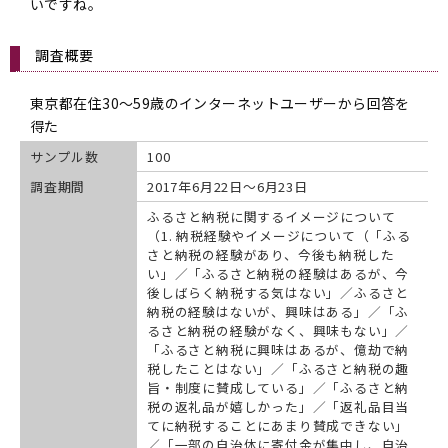
いですね。
調査概要
東京都在住30～59歳のインターネットユーザーから回答を
得た
サンプル数
100
調査期間
2017年6月22日～6月23日
ふるさと納税に関するイメージについて
（1. 納税経験やイメージについて（「ふる
さと納税の経験があり、今後も納税した
い」／「ふるさと納税の経験はあるが、今
後しばらく納税する気はない」／ふるさと
納税の経験はないが、興味はある」／「ふ
るさと納税の経験がなく、興味もない」／
「ふるさと納税に興味はあるが、億劫で納
税したことはない」／「ふるさと納税の趣
旨・制度に賛成している」／「ふるさと納
税の返礼品が嬉しかった」／「返礼品目当
てに納税することにあまり賛成できない」
／「一部の自治体に寄付金が集中し、自治