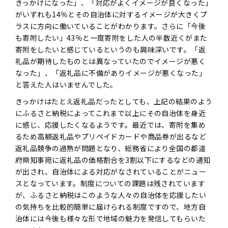
きっかけになった」、「対応がよくイメージが良くなった」
がいずれも14％とその自治体に対するイメージが大きくプ
ラスに方向に働いていることがわかります。さらに「今後
も寄附したい」43％と一度寄附をした人の半数近くがまた
寄附をしたいと感じているというのも興味深いです。「返
礼品が期待したものとは異なっていたのでイメージが悪く
なった」、「返礼品に不備がありイメージが悪くなった」
と答えた人はいませんでした。
きっかけはたとえ返礼品だったとしても、上記の結果のよう
にふるさと納税によってこれまで以上にその自治体を身近
に感じ、応援したくなるようです。最近では、寄附を集め
るため高額返礼品やプリペイドカードや商品券が出るなど
返礼品競争の過熱が問題となり、総務省により全国の都道
府県知事宛に返礼品の価格割合を3割以下にするなどの通知
が出され、自治体による対応がなされていることがニュー
スとなっています。制度についての課題は残されています
が、ふるさと納税はこのような人々の自治体を応援したい
の気持ちを比較的簡単に届けられる制度ですので、地方自
治体には今後も様々な形で地域の魅力を発信してもらいた