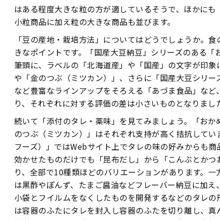
はある程度大きな粒の方が適しているそうで、ほかにも
小粒商品に加え粒の大きな商品も並びます。
「豆の産地・栽培方法」についてはどうでしょうか。食
きなポイントです。「国産大豆納豆」シリーズのある「
筆頭に、ラベルの「北海道産」や「国産」の文字が印象
や「金のつぶ（ミツカン）」、さらに「国産大豆シリー
など豊富なラインアップをそろえる「あづま食品」など
り、それぞれに対する評価の差は小さいものとなりまし
続いて「添付のタレ・薬味」を見てみましょう。「おか
のつぶ（ミツカン）」はそれぞれ支持が高く拮抗してい
フーズ）」ではWebサイト上でタレの味の好みからも商
効かせたものだけでも「昆布だし」から「こんぶとかつ
り、全部で10種類ほどのバリエーションがあります。一
は黒酢やぽんず、たまご醤油などフレーバー納豆に加え
小袋とフイルムをなくしたものを開発するなどのタレの
は容器のふたにタレを封入し容器のふたを切り離し、真