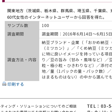
関東地方（茨城県、栃木県、群馬県、埼玉県、千葉県、
60代女性のインターネットユーザーから回答を得た。
サンプル数
100
調査期間
調査期間：2016年6月14日～6月15
納豆ブランド・企業（「おかめ納豆
（ミツカン）」／「くめ納豆（ミツ
に特に良いイメージを持っている項
調査方法・内容
り／豆の旨み（甘み・風味など）／
粒・極小粒・ひきわりなど）／添付
地／量（1パックの量・パック数）
はまるものはない）の中から選んで
印刷する
TEL：
03-5
ルティング・ソリューションについてのご相談
ールまたはお電話にてお気軽にお問い合わせく
月〜金：10〜1