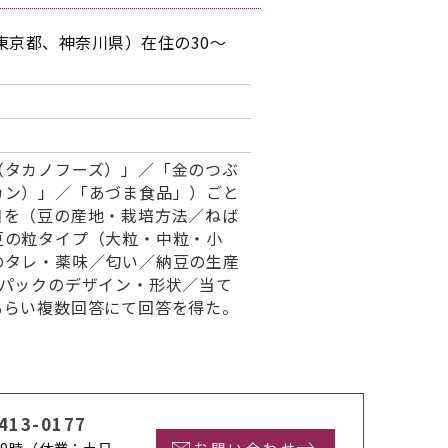
東京都、神奈川県）在住の30～
日
（タカノフーズ）」／「金のつぶ
カン）」／「あづま食品」）ごと
目を（豆の産地・栽培方法／ねば
豆の粒タイプ（大粒・中粒・小
のタレ・薬味／匂い／納豆の生産
／パックのデザイン・形状／当て
もらい複数回答にて回答を得た。
413-0177
9時
（休業：土日
お問い合わせ