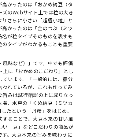
が高かったのは「おかめ納豆（タ
ーズのWebサイト上では粒の大き
よりさらに小さい「超極小粒」と
が高かったのは「金のつぶ（ミツ
品名が粒タイプそのものを表すも
粒のタイプがわかるもことも重要
・風味など）」です。中でも評価
ト上に「おかめのこだわり」とし
しています。「一般的には、糖分
言われているが、これも作ってみ
た旨みは試行錯誤の上に成り立っ
本場、水戸の「くめ納豆（ミツカ
用したという「丹精」をはじめ、
夫することで、大豆本来の甘い風
わい 豆」などこだわりの商品が
です。大豆本来の旨みを味わうに