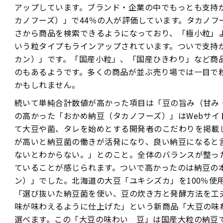
アップしています。ブランド・企業の中でもっとも支持
カノフーズ）」で44％の人が評価しています。タカノフ
さから商品を検索できるようになっており、「極小粒」
いう粒タイプもラインアップされています。ついで支持
カン）」です。「国産小粒」、「国産ひきわり」など商
のもあるようです。多くの商品が並ぶ売り場では一目で
かもしれません。
続いて単純合計数値が高かった項目は「豆の旨み（甘み
の高かった「おかめ納豆（タカノフーズ）」はWebサイ
て大豆や菌、タレを始めとする開発者のこだわりを掲載
が高いと納豆菌の働きが活発になり、良い納豆になると
ないとわからない。」とのこと。全体のバランスが整っ
ていることが感じられます。ついで高かったのは納豆の
ン）」でした。北海道の大豆「ユキシズカ」を100％使
「選び抜いた納豆菌を使い、豆の炊き方と発酵方法を工
味が味わえるように仕上げた」という新商品「大豆の味
選べます。この「大豆の味わい 豆」は国産大粒の納豆