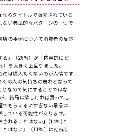
異なるタイトルで販売されている
しない典型的なパターンの一つで
書店の事例について消費者の反応
る」（26%）が「内容的にど
％）を大きく上回りました。
ものは購入たくないのが人情です
多くの人の気持ちの表れとなって
ことなので気にすることではな
いが、結局は欲しければ買ってし
選でもらえるにすぎない景品は、
係している可能性があります。
されることはない」(14%)と
とはない」（11%）は拮抗し