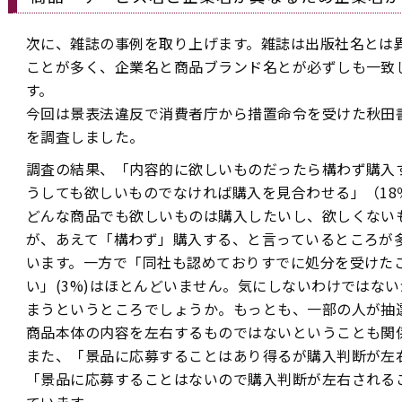
次に、雑誌の事例を取り上げます。雑誌は出版社名とは
ことが多く、企業名と商品ブランド名とが必ずしも一致
す。
今回は景表法違反で消費者庁から措置命令を受けた秋田
を調査しました。
調査の結果、「内容的に欲しいものだったら構わず購入す
うしても欲しいものでなければ購入を見合わせる」（18
どんな商品でも欲しいものは購入したいし、欲しくない
が、あえて「構わず」購入する、と言っているところが
います。一方で「同社も認めておりすでに処分を受けた
い」(3%)はほとんどいません。気にしないわけではな
まうというところでしょうか。もっとも、一部の人が抽
商品本体の内容を左右するものではないということも関
また、「景品に応募することはあり得るが購入判断が左右
「景品に応募することはないので購入判断が左右されるこ
ています。