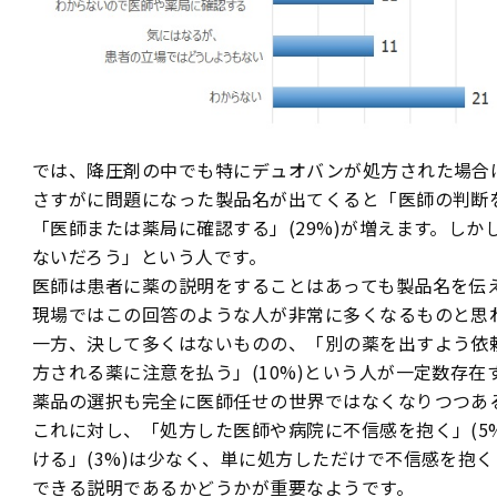
では、降圧剤の中でも特にデュオバンが処方された場合
さすがに問題になった製品名が出てくると「医師の判断を
「医師または薬局に確認する」(29%)が増えます。し
ないだろう」という人です。
医師は患者に薬の説明をすることはあっても製品名を伝
現場ではこの回答のような人が非常に多くなるものと思
一方、決して多くはないものの、「別の薬を出すよう依頼
方される薬に注意を払う」(10%)という人が一定数存
薬品の選択も完全に医師任せの世界ではなくなりつつあ
これに対し、「処方した医師や病院に不信感を抱く」(5
ける」(3%)は少なく、単に処方しただけで不信感を抱
できる説明であるかどうかが重要なようです。