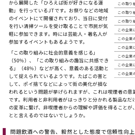
から展開した「ひろえば街が好きになる運
この取り
動」を行っているJTです。お祭りなどの地域
この取り
のイベントにて開催されており、当日に受付
この取り
を行い清掃ツールを受け取ることで市民が気
この企業
軽に参加できます。時には芸能人・著名人が
この企業
参加するイベントもあるようです。
この企業
「この取り組みに社会的意義を感じる」
この企業
（50％）、「この取り組みの趣旨に共感でき
この企業
る」（48％）などが高く、意義のある活動と
この企業
して捉えられているようです。たばこの害と
して、ポイ捨てなどによって街の美化が損な
われるという問題が挙げられますが、これは喫煙者の意
です。利用者と非利用者がはっきりと分かれる製品なだ
の変革に繋げ、非喫煙者からの理解や評価を得ることが
とと言えるのではないでしょうか。
問題飲酒への警告、毅然とした態度で信頼性向上