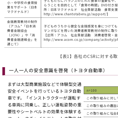
子どもたちにバランスのとれた食事の重要性や、
小・中学校の食育授
らうことを目的として「食育の時間」DVD付き
業をサポート（日本
所：日本マクドナルド 社会貢献活動 食育支
マクドナルド）
http://www.chantotaberu.jp/support/】
金銭教育教材の制作
（アコム*「日本消
子どものうちから健全な金銭感覚を身につけても
費者金融協会
マンガなどを用いた消費者教育教材の制作に取り
（JCFA）」や「消
【出所：アコム 社会貢献活動 消費者啓発・
費者金融連絡会」を
http://www.acom.co.jp/company/activity/p
通じて）
【表1】各社のCSRに対する
一人一人の安全意識を啓発（トヨタ自動車）
まずは大型商業施設などで体験型交通
安全イベントを行っているトヨタ自動
n=100
車です。「インストラクターが運転す
この取り組みに対し
る車両に同乗し、正しい運転姿勢の重
この取り組みの趣旨
要性やシートベルトの効果を体験する
この取り組みに社会