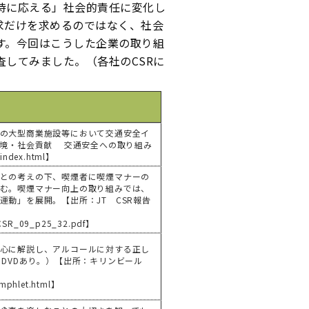
待に応える」社会的責任に変化し
求だけを求めるのではなく、社会
す。今回はこうした企業の取り組
してみました。（各社のCSRに
の大型商業施設等において交通安全イ
環境・社会貢献 交通安全への取り組み
s/index.html】
との考えの下、喫煙者に喫煙マナーの
む。喫煙マナー向上の取り組みでは、
動」を展開。【出所：JT CSR報告
JTCSR_09_p25_32.pdf】
心に解説し、アルコールに対する正し
りDVDあり。）【出所：キリンビール
amphlet.html】