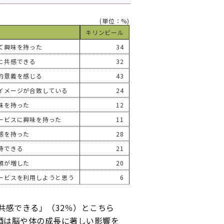
(単位：%)
キリンビール
て興味を持った
34
に共感できる
32
的意義を感じる
43
イメージが合致している
24
味を持った
12
ービスに興味を持った
11
感を持った
28
待できる
21
頼が増した
20
ービスを利用しようと思う
6
共感できる」（32％）とこちら
酒は脳や体の成長に著しい影響を