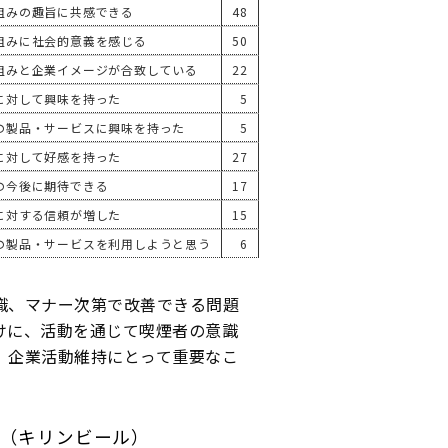
組みの趣旨に共感できる
48
組みに社会的意義を感じる
50
組みと企業イメージが合致している
22
に対して興味を持った
5
の製品・サービスに興味を持った
5
に対して好感を持った
27
の今後に期待できる
17
に対する信頼が増した
15
の製品・サービスを利用しようと思う
6
識、マナー次第で改善できる問題
けに、活動を通じて喫煙者の意識
、企業活動維持にとって重要なこ
（キリンビール）