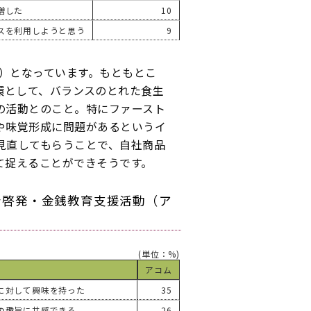
増した
10
スを利用しようと思う
9
％）となっています。もともとこ
の活動の一環として、バランスのとれた食生
の活動とのこと。特にファースト
や味覚形成に問題があるというイ
見直してもらうことで、自社商品
て捉えることができそうです。
者啓発・金銭教育支援活動（ア
(単位：%)
アコム
に対して興味を持った
35
の趣旨に共感できる
26