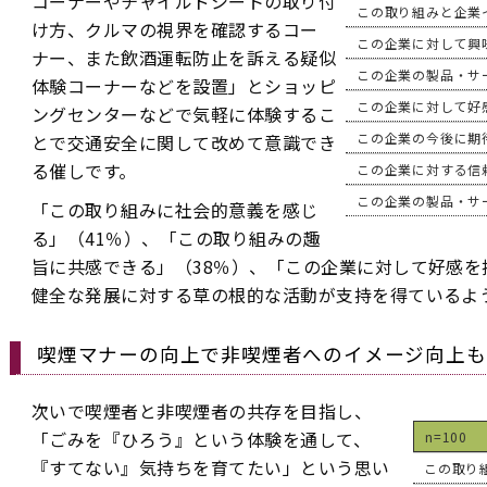
コーナーやチャイルドシートの取り付
この取り組みと企業
け方、クルマの視界を確認するコー
この企業に対して興
ナー、また飲酒運転防止を訴える疑似
この企業の製品・サ
体験コーナーなどを設置」とショッピ
この企業に対して好
ングセンターなどで気軽に体験するこ
この企業の今後に期
とで交通安全に関して改めて意識でき
る催しです。
この企業に対する信
この企業の製品・サ
「この取り組みに社会的意義を感じ
る」（41％）、「この取り組みの趣
旨に共感できる」（38％）、「この企業に対して好感を
健全な発展に対する草の根的な活動が支持を得ているよ
喫煙マナーの向上で非喫煙者へのイメージ向上も
次いで喫煙者と非喫煙者の共存を目指し、
「ごみを『ひろう』という体験を通して、
n=100
『すてない』気持ちを育てたい」という思い
この取り