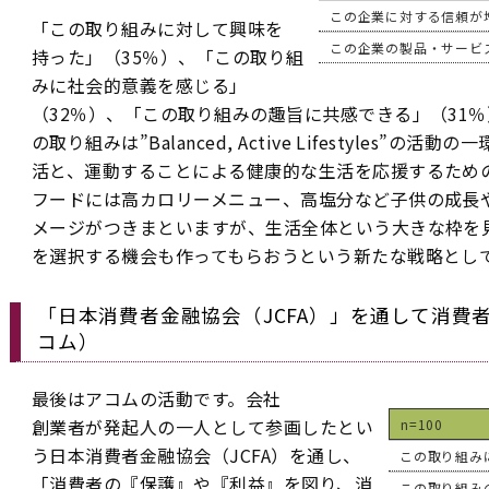
この企業に対する信頼が
「この取り組みに対して興味を
この企業の製品・サービ
持った」（35％）、「この取り組
みに社会的意義を感じる」
（32％）、「この取り組みの趣旨に共感できる」（31
の取り組みは”Balanced, Active Lifestyles”
活と、運動することによる健康的な生活を応援するため
フードには高カロリーメニュー、高塩分など子供の成長
メージがつきまといますが、生活全体という大きな枠を
を選択する機会も作ってもらおうという新たな戦略とし
「日本消費者金融協会（JCFA）」を通して消費
コム）
最後はアコムの活動です。会社
創業者が発起人の一人として参画したとい
n=100
う日本消費者金融協会（JCFA）を通し、
この取り組み
「消費者の『保護』や『利益』を図り、消
この取り組み