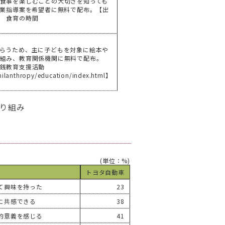
食事を楽しむことの大切さを知っても
授業指導案を希望者に無料で配布。【出
援 食育の時間
らうため、主に子どもを対象に絵本や
組み、教育関係機関に無料で配布。
金銭教育支援活動
hilanthropy/education/index.html】
取り組み
(単位：%)
トヨタ自動車
て興味を持った
23
に共感できる
38
的意義を感じる
41