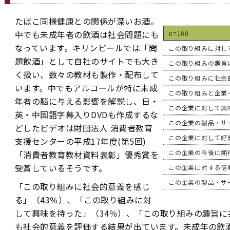
たばこ同様健康との関係が深いお酒。
中でも未成年者の飲酒は社会問題にも
n=100
なっています。キリンビールでは「問
この取り組みに対し
題飲酒」として自社のサイトでも大き
この取り組みの趣旨
く扱い、数々の教材も製作・配布して
この取り組みに社会
います。中でもアルコールが特に未成
この取り組みと企業
年者の脳に与える影響を解説し、日・
この企業に対して興
英・中国語字幕入りDVDも作成するな
この企業の製品・サ
どしたビデオは財団法人 消費者教育
この企業に対して好
支援センターの平成17年度(第5回)
この企業の今後に期
「消費者教育教材資料表彰」優秀賞を
受賞しているそうです。
この企業に対する信
この企業の製品・サ
「この取り組みに社会的意義を感じ
る」（43％）、「この取り組みに対
して興味を持った」（34％）、「この取り組みの趣旨に
も社会的意義を評価する結果が出ています。未成年の飲