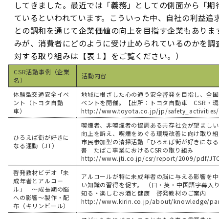
してきました。最近では「義務」としての側面から「期
ているといわれています。こういった中、自社の利益追
との調和を通じて企業価値の向上を目指す企業もありま
みが、消費者にどのように受け止められているのかを調査
対する取り組みは【表１】をご覧ください。）
CSR活動事例（企業
活動内容
名）
体験型交通安全イベ
地域に根ざした心の通う安全啓発を目指し、全国
ント（トヨタ自動
ベントを開催。【出所：トヨタ自動車 CSR・
車）
http://www.toyota.co.jp/jp/safety_activitie
喫煙者、非喫煙者の協調ある共存社会が望ましい
向上を訴え、喫煙をめぐる環境改善に向け取り組
ひろえば街が好きに
市民参加型の清掃活動「ひろえば街が好きになる運
なる運動（JT）
書 たばこ事業におけるCSRの取り組み
http://www.jti.co.jp/csr/report/2009/pdf/
啓発教材ビデオ「未
アルコールが特に未成年者の脳に与える影響を中
成年者とアルコー
い知識の習得を促す。 （日・英・中国語字幕入
ル」 〜成長期の脳
知る・楽しむお酒と健康 啓発教材のご案内
への影響〜製作・配
http://www.kirin.co.jp/about/knowledge/p
布（キリンビール）