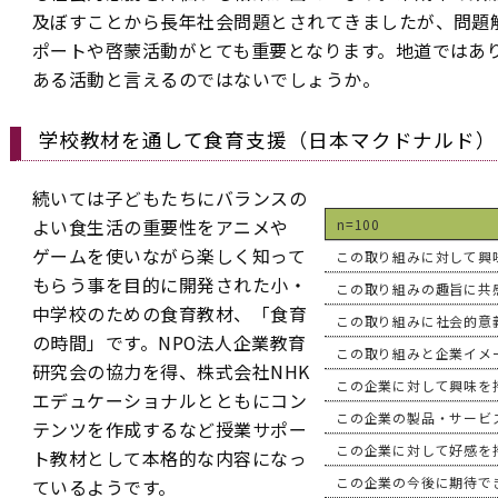
及ぼすことから長年社会問題とされてきましたが、問題
ポートや啓蒙活動がとても重要となります。地道ではあ
ある活動と言えるのではないでしょうか。
学校教材を通して食育支援（日本マクドナルド）
続いては子どもたちにバランスの
よい食生活の重要性をアニメや
n=100
ゲームを使いながら楽しく知って
この取り組みに対して興
もらう事を目的に開発された小・
この取り組みの趣旨に共
中学校のための食育教材、「食育
この取り組みに社会的意
の時間」です。NPO法人企業教育
この取り組みと企業イメ
研究会の協力を得、株式会社NHK
この企業に対して興味を
エデュケーショナルとともにコン
この企業の製品・サービ
テンツを作成するなど授業サポー
この企業に対して好感を
ト教材として本格的な内容になっ
この企業の今後に期待で
ているようです。