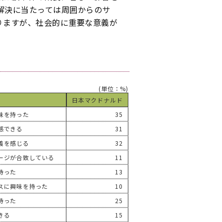
解決に当たっては周囲からのサ
りますが、社会的に重要な意義が
(単位：%)
日本マクドナルド
味を持った
35
感できる
31
義を感じる
32
ージが合致している
11
持った
13
スに興味を持った
10
持った
25
きる
15