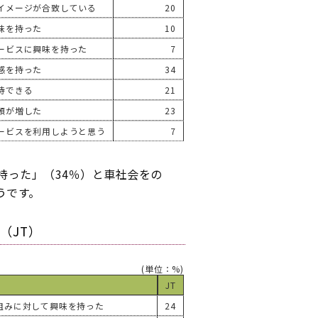
イメージが合致している
20
味を持った
10
ービスに興味を持った
7
感を持った
34
待できる
21
頼が増した
23
ービスを利用しようと思う
7
持った」（34％）と車社会をの
うです。
（JT）
(単位：%)
JT
組みに対して興味を持った
24