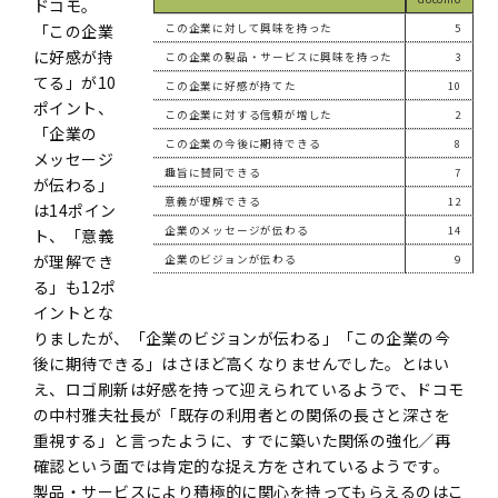
ドコモ。
「この企業
この企業に対して興味を持った
5
に好感が持
この企業の製品・サービスに興味を持った
3
てる」が10
この企業に好感が持てた
10
ポイント、
この企業に対する信頼が増した
2
「企業の
この企業の今後に期待できる
8
メッセージ
趣旨に賛同できる
7
が伝わる」
意義が理解できる
12
は14ポイン
企業のメッセージが伝わる
14
ト、「意義
が理解でき
企業のビジョンが伝わる
9
る」も12ポ
イントとな
りましたが、「企業のビジョンが伝わる」「この企業の今
後に期待できる」はさほど高くなりませんでした。とはい
え、ロゴ刷新は好感を持って迎えられているようで、ドコモ
の中村雅夫社長が「既存の利用者との関係の長さと深さを
重視する」と言ったように、すでに築いた関係の強化／再
確認という面では肯定的な捉え方をされているようです。
製品・サービスにより積極的に関心を持ってもらえるのはこ