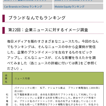
Car Brands in China ランキング
Mobile Equityランキング
ブランドなんでもランキング
第22回：企業ニュースに対するイメージ調査
毎日メディアを賑わすさまざまなニュースたち。今回のなん
でもランキングは、そんなニュースの中から企業側が発信
した、企業のブランドイメージを左右するものをピック
アップし、どんなニュースが、どんな影響を与えたかを調
べてみました（各ニュースの詳細に付いては表1をご参照く
ださい）。
企
業
ニュース内容
名
パナソニックに統一 松下、ナショナル廃止 ブランド戦略強化 (2008年1
月10日）
松
松下電器産業は10日、会社名を国内外でブランド名として利用している
下
「パナソニック」に変更する方針を明らかにした。欧米やアジア市場で
電
は、ブランド名のパナソニックが、社名の松下より浸透していることか
器
ら、社名も統一して世界的なブランド戦略を強化するねらいで、社名から