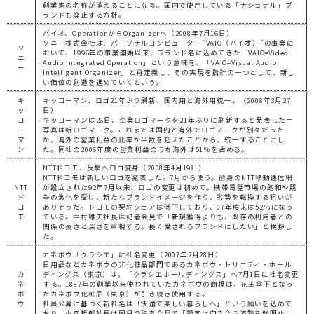
創業家の名称が消えることになる。国内で使用している「ナショナル」ブ
ランドも廃止する方針。
バイオ、OperationからOrganizerへ（2008年7月16日）
ソニー株式会社は、パーソナルコンピューター“VAIO（バイオ）”の事業に
ソ
おいて、1996年の事業開始以来、ブランド名に込めてきた「VAIO=Video
ニ
Audio Integrated Operation」という意味を、「VAIO=Visual Audio
ー
Intelligent Organizer」と再定義し、その実現を指針の一つとして、新し
い価値の創造を進めていくという。
キ
キッコーマン、ロゴ21年ぶり刷新、国内用と海外用統一。（2008年3月27
ッ
日）
コ
キッコーマンは26日、企業ロゴマークを21年ぶりに刷新すると発表した＝
ー
写真は新ロゴマーク。これまでは国内と海外でロゴマークが別々だった
マ
が、海外の営業利益の比率が半数を超えたことから、統一することにし
ン
た。同社の2006年度の営業利益のうち海外は51％を占める。
NTTドコモ、反撃へロゴ変身（2008年4月19日）
NTTドコモは新しいロゴを発表した。7月から使う。前身のNTT移動通信網
NTT
が設立された92年7月以来、ロゴの変更は初めて。携帯電話市場の飽和や競
ド
争の激化を受け、新たなブランドイメージを作り、劣勢を転換する狙いが
コ
ありそうだ。ドコモの契約シェアは低下しており、07年度末は52％になっ
モ
ている。中村維夫社長は記者会見で「新規獲得よりも、既存の利用者との
関係の長さと深さを重視する。長く愛されるブランドにしたい」と挨拶し
た。
カネボウ「クラシエ」に社名変更（2007年2月28日）
日用品などカネボウの非化粧品部門であるカネボウ・トリニティ・ホール
カ
ディングス（東京）は、「クラシエホールディングス」へ7月1日に社名変更
ネ
する。1887年の創業以来使われていたカネボウの商標は、花王傘下となっ
ボ
たカネボウ化粧品（東京）が引き続き使用する。
ウ
社員公募に基づく新社名は「快適で楽しい暮らしへ」という願いを込めて
おり、小森哲郎社長は同日の記者会見で「顧客に向き合う姿勢を鮮明化し