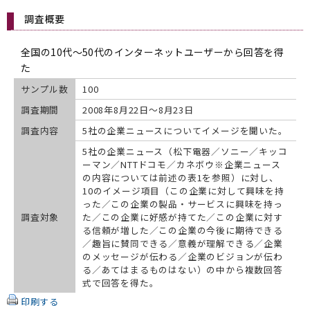
調査概要
全国の10代〜50代のインターネットユーザーから回答を得
た
サンプル数
100
調査期間
2008年8月22日〜8月23日
調査内容
5社の企業ニュースについてイメージを聞いた。
5社の企業ニュース（松下電器／ソニー／キッコ
ーマン／NTTドコモ／カネボウ※企業ニュース
の内容については前述の表1を参照）に対し、
10のイメージ項目（この企業に対して興味を持
った／この企業の製品・サービスに興味を持っ
調査対象
た／この企業に好感が持てた／この企業に対す
る信頼が増した／この企業の今後に期待できる
／趣旨に賛同できる／意義が理解できる／企業
のメッセージが伝わる／企業のビジョンが伝わ
る／あてはまるものはない）の中から複数回答
式で回答を得た。
印刷する