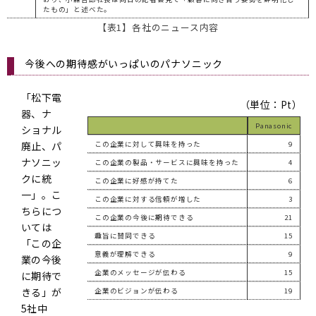
たもの」と述べた。
【表1】各社のニュース内容
今後への期待感がいっぱいのパナソニック
「松下電
（単位：Pt）
器、ナ
Panasonic
ショナル
廃止、パ
この企業に対して興味を持った
9
ナソニッ
この企業の製品・サービスに興味を持った
4
クに統
この企業に好感が持てた
6
一」。こ
この企業に対する信頼が増した
3
ちらにつ
この企業の今後に期待できる
21
いては
趣旨に賛同できる
15
「この企
意義が理解できる
9
業の今後
企業のメッセージが伝わる
15
に期待で
きる」が
企業のビジョンが伝わる
19
5社中