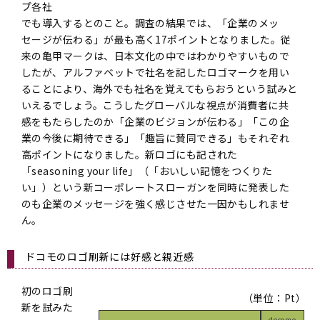
プ各社
でも導入するとのこと。調査の結果では、「企業のメッ
セージが伝わる」が最も高く17ポイントとなりました。従
来の亀甲マークは、日本文化の中ではわかりやすいもので
したが、アルファベットで社名を記したロゴマークを用い
ることにより、海外でも社名を覚えてもらおうという試みと
いえるでしょう。こうしたグローバルな視点が消費者に共
感をもたらしたのか「企業のビジョンが伝わる」「この企
業の今後に期待できる」「趣旨に賛同できる」もそれぞれ
高ポイントになりました。新ロゴにも記された
「seasoning your life」（「おいしい記憶をつくりた
い」）という新コーポレートスローガンを同時に発表した
のも企業のメッセージを強く感じさせた一因かもしれませ
ん。
ドコモのロゴ刷新には好感と親近感
初のロゴ刷
（単位：Pt）
新を試みた
docomo