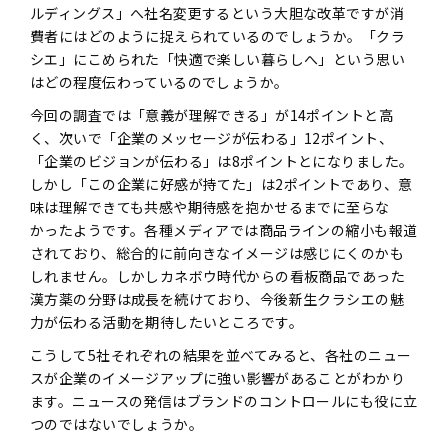
ルディングス」へ社名変更するという大胆な改革ですが消
費者にはどのように捉えられているのでしょうか。「クラ
シエ」にこめられた「快適で楽しい暮らしへ」という思い
はどの程度伝わっているのでしょうか。
今回の調査では「意義が理解できる」が14ポイントと高
く、次いで「企業のメッセージが伝わる」12ポイント、
「企業のビジョンが伝わる」は8ポイントとになりました。
しかし「この企業に好感が持てた」は2ポイントであり、意
味は理解できても共感や期待感を抱かせるまでに至らな
かったようです。各種メディアでは商品ラインの縮小も報道
されており、総合的に前向きなイメージは感じにくのかも
しれません。しかしカネボウ時代からの看板商品であった
漢方薬の分野は成長を続けており、今後新生クラシエの魅
力が伝わる活動を期待したいところです。
こうして5社それぞれの結果を並べてみると、各社のニュー
スが企業のイメージアップに強い影響があることがわかり
ます。ニュースの発信はブランドのコントロールにも役に立
つのではないでしょうか。