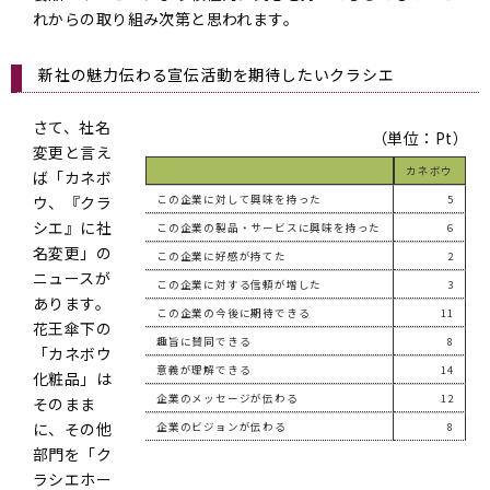
れからの取り組み次第と思われます。
新社の魅力伝わる宣伝活動を期待したいクラシエ
さて、社名
（単位：Pt）
変更と言え
カネボウ
ば「カネボ
ウ、『クラ
この企業に対して興味を持った
5
シエ』に社
この企業の製品・サービスに興味を持った
6
名変更」の
この企業に好感が持てた
2
ニュースが
この企業に対する信頼が増した
3
あります。
この企業の今後に期待できる
11
花王傘下の
趣旨に賛同できる
8
「カネボウ
意義が理解できる
14
化粧品」は
企業のメッセージが伝わる
12
そのまま
に、その他
企業のビジョンが伝わる
8
部門を「ク
ラシエホー