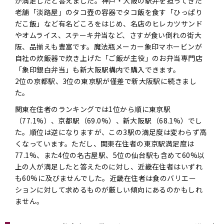
が満足したと答えました。神戸・大阪の駅弁を担ってきた
老舗「淡路屋」のタコ壺の容器でタコ飯を食す「ひっぱり
だこ飯」など有名どころをはじめ、名店のヒレカツサンド
やオムライス、ステーキ弁当など、さすが食い倒れの街大
阪、品揃えも豊富です。魔法瓶メーカー象印マホービンが
自社の炊飯器で炊き上げた「ご飯が主役」のお弁当専門店
「象印銀白弁当」も新大阪駅構内で購入できます。
2位の京都駅、3位の東京駅が僅差で新大阪駅に続きまし
た。
関東在住者のランキングでは1位から順に東京駅
（77.1%）、京都駅（69.0%）、新大阪駅（68.1%）でし
た。順位は逆になりますが、この3駅の満足度は変わらず高
くなっています。ただし、関東在住者の東京駅満足度は
77.1%、また4位の名古屋駅、5位の仙台駅も含めて60%以
上の人が満足したと答えたのに対し、近畿在住者はいずれ
も60%に及びませんでした。近畿在住者は食のバリエー
ションに対して求めるものが厳しい傾向にあるのかもしれ
ません。