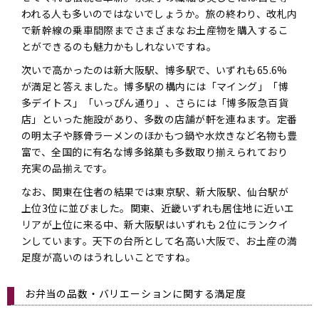
われる人も多いのではないでしょうか。旅の終わり、改札内
で新幹線の乗車間際までさまざまなお土産物を購入するこ
とができるのも魅力かもしれないですね。
次いで高かったのは新大阪駅、博多駅で、いずれも65.6%
が満足と答えました。博多駅の構内には「マイング」「博
多デイトス」「いっぴん通り」、さらには「博多阪急百貨
店」といった施設があり、多数の店舗が軒を連ねます。定番
の明太子や豚骨ラーメンのほかもつ鍋や水炊きなど名物も豊
富で、全国的に有名な博多銘菓も多数取り揃えられており
充実の品揃えです。
なお、関東在住者の結果では東京駅、新大阪駅、仙台駅が
上位3位に並びました。関東、近畿いずれも居住地に近いエ
リアが上位に来る中、新大阪駅はいずれも２位にランクイ
ンしています。天下の台所として名高い大阪で、お土産の満
足度が高いのはうれしいことですね。
お弁当の品数・バリエーションに関する満足度