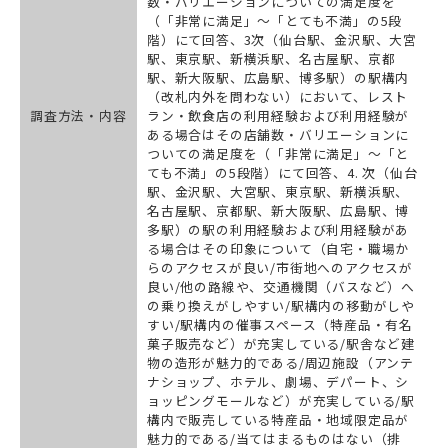
数・バリエーションについての満足度を
（「非常に満足」～「とても不満」の5段
階）にて回答、3次（仙台駅、金沢駅、大宮
駅、東京駅、新横浜駅、名古屋駅、京都
駅、新大阪駅、広島駅、博多駅）の駅構内
（改札内外を問わない）において、レスト
調査方法・内容
ラン・飲食店の利用経験および利用経験が
ある場合はその店舗数・バリエーションに
ついての満足度を（「非常に満足」～「と
ても不満」の5段階）にて回答、4. 次（仙台
駅、金沢駅、大宮駅、東京駅、新横浜駅、
名古屋駅、京都駅、新大阪駅、広島駅、博
多駅）の駅の利用経験および利用経験があ
る場合はその印象について（自宅・職場か
らのアクセスが良い/市街地へのアクセスが
良い/他の路線や、交通機関（バスなど）へ
の乗り換えがしやすい/駅構内の移動がしや
すい/駅構内の催事スペース（特産品・有名
菓子販売など）が充実している/駅舎など建
物の造形が魅力的である/周辺施設（アンテ
ナショップ、ホテル、劇場、デパート、シ
ョッピングモールなど）が充実している/駅
構内で販売している特産品・地域限定品が
魅力的である/当てはまるものはない（排