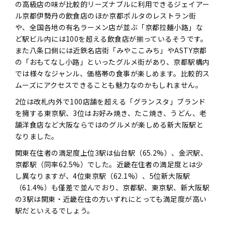
の高級店の味が比較的リーズナブルに利用できるジェイアー
ル京都伊勢丹の飲食店のほか京都ポルタのレストラン街
や、全国各地の有名ラーメン店が並ぶ「京都拉麺小路」な
ど駅ビル内には100を超える飲食店が揃っているそうです。
また八条口側には近鉄名店街「みやここみち」やASTY京都
の「おもてなし小路」といったグルメ街があり、京都駅構内
では様々なジャンル、価格帯の食事が楽しめます。比較的ス
ムーズにアクセスできることも魅力なのかもしれません。
2位は改札内外で100店舗を超える「グランスタ」ブランド
を擁する東京駅、3位はお好み焼き、たこ焼き、うどん、老
舗洋食店など大阪ならではのグルメが楽しめる新大阪駅と
なりました。
関東在住者の満足度上位3駅は仙台駅（65.2%）、金沢駅、
京都駅（同率62.5%）でした。近畿在住者の満足度とは少
し異なりますが、4位東京駅（62.1%）、5位新大阪駅
（61.4%）も僅差で並んでおり、京都駅、東京駅、新大阪駅
の3駅は関東・近畿在住の方いずれにとっても満足度が高い
駅だといえるでしょう。