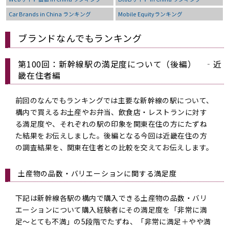
Car Brands in China ランキング
Mobile Equityランキング
ブランドなんでもランキング
第100回：新幹線駅の満足度について（後編） ‐近
畿在住者編
前回のなんでもランキングでは主要な新幹線の駅について、
構内で買えるお土産やお弁当、飲食店・レストランに対す
る満足度や、それぞれの駅の印象を関東在住の方にたずね
た結果をお伝えしました。後編となる今回は近畿在住の方
の調査結果を、関東在住者との比較を交えてお伝えします。
土産物の品数・バリエーションに関する満足度
下記は新幹線各駅の構内で購入できる土産物の品数・バリ
エーションについて購入経験者にその満足度を「非常に満
足～とても不満」の5段階でたずね、「非常に満足＋やや満