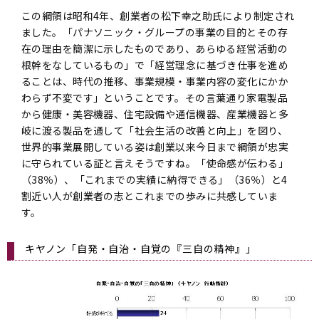
この綱領は昭和4年、創業者の松下幸之助氏により制定され
ました。「パナソニック・グループの事業の目的とその存
在の理由を簡潔に示したものであり、あらゆる経営活動の
根幹をなしているもの」で「経営理念に基づき仕事を進め
ることは、時代の推移、事業規模・事業内容の変化にかか
わらず不変です」ということです。その言葉通り家電製品
から健康・美容機器、住宅設備や通信機器、産業機器と多
岐に渡る製品を通して「社会生活の改善と向上」を図り、
世界的事業展開している姿は創業以来今日まで綱領が忠実
に守られている証と言えそうですね。「使命感が伝わる」
（38％）、「これまでの実績に納得できる」（36％）と4
割近い人が創業者の志とこれまでの歩みに共感していま
す。
キヤノン「自発・自治・自覚の『三自の精神』」