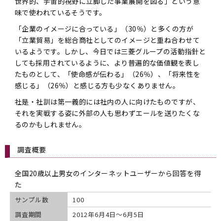
世界的、宇宙的視野に立脚した事業展開を図る」という意
味で使われているそうです。
「企業のイメージに合っている」（30％）と多くの方が
「立業貿易」を総合商社としてのイメージと重ね合わせて
いるようです。しかし、今日では三菱グループの活動指針と
しても採用されているように、より普遍的な価値観を表し
たものとして、「使命感が伝わる」（26％）、「将来性を
感じる」（26％）と感じる方も少なくありません。
社是・社訓は第一義的には社内の人に向けたものですが、
それを実戦する姿に外部の人も思わずエールを送りたくな
るのかもしれません。
調査概要
全国20歳以上男女のインターネットユーザーから回答を得
た
サンプル数
100
調査期間
2012年6月4日～6月5日