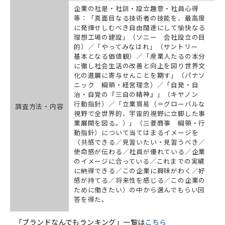
企業の社是・社訓・設立趣意・社員心得
等：「真面目なる技術者の技能を、最高度
に発揮せしむべき自由闊達にして愉快なる
理想工場の建設」（ソニー 会社設立の目
的）／「やってみなはれ」（サントリー
基本となる価値観）／「産業人たるの本分
に徹し社会生活の改善と向上を図り世界文
化の進展に寄与せんことを期す」（パナソ
ニック 綱領・経営理念）／「自発・自
治・自覚の『三自の精神』」（キヤノン
行動指針）／「立業貿易（＝グローバルな
調査方法・内容
視野で全世界的、宇宙的視野に立脚した事
業展開を図る。）」（三菱商事 綱領・行
動指針）について当てはまるイメージを
（共感できる／見習いたい・見習うべき／
使命感が伝わる／社員が優れている／企業
のイメージに合っている／これまでの実績
に納得できる／この企業に興味がわく／好
感が持てる／将来性を感じる／この企業の
ために働きたい）の中から選んでもらい回
答を得た。
「ブランドなんでもランキング」一覧は
こちら