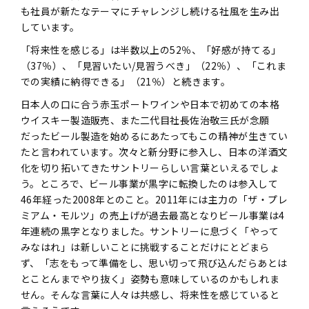
も社員が新たなテーマにチャレンジし続ける社風を生み出
しています。
「将来性を感じる」は半数以上の52％、「好感が持てる」
（37％）、「見習いたい/見習うべき」（22％）、「これま
での実績に納得できる」（21％）と続きます。
日本人の口に合う赤玉ポートワインや日本で初めての本格
ウイスキー製造販売、また二代目社長佐治敬三氏が念願
だったビール製造を始めるにあたってもこの精神が生きてい
たと言われています。次々と新分野に参入し、日本の洋酒文
化を切り拓いてきたサントリーらしい言葉といえるでしょ
う。ところで、ビール事業が黒字に転換したのは参入して
46年経った2008年とのこと。2011年には主力の「ザ・プレ
ミアム・モルツ」の売上げが過去最高となりビール事業は4
年連続の黒字となりました。サントリーに息づく「やって
みなはれ」は新しいことに挑戦することだけにとどまら
ず、「志をもって準備をし、思い切って飛び込んだらあとは
とことんまでやり抜く」姿勢も意味しているのかもしれま
せん。そんな言葉に人々は共感し、将来性を感じていると